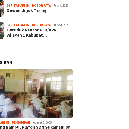
BERITA HARI INI
,
BOGOR RAYA
July 8, 2026
Dewan Unjuk Taring
BERITA HARI INI
,
BOGOR RAYA
June 4, 2026
Geruduk Kantor ATR/BPN
Wilayah 1 Kabupat…
DIKAN
ARI INI
,
PENDIDIKAN
August 6, 2026
ng Bambu, Plafon SDN Sukamaju 08