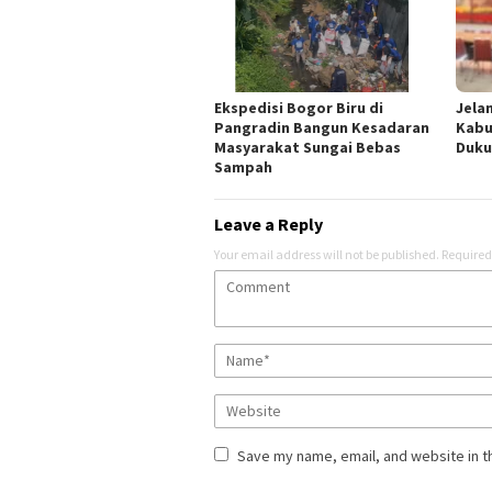
Ekspedisi Bogor Biru di
Jela
Pangradin Bangun Kesadaran
Kabu
Masyarakat Sungai Bebas
Duku
Sampah
Leave a Reply
Your email address will not be published.
Required
Save my name, email, and website in t