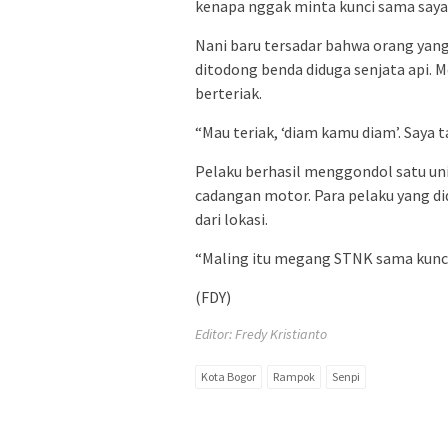
kenapa nggak minta kunci sama saya,
Nani baru tersadar bahwa orang yan
ditodong benda diduga senjata api. M
berteriak.
“Mau teriak, ‘diam kamu diam’. Saya t
Pelaku berhasil menggondol satu un
cadangan motor. Para pelaku yang did
dari lokasi.
“Maling itu megang STNK sama kunci 
(FDY)
Editor: Fredy Kristianto
Kota Bogor
Rampok
Senpi