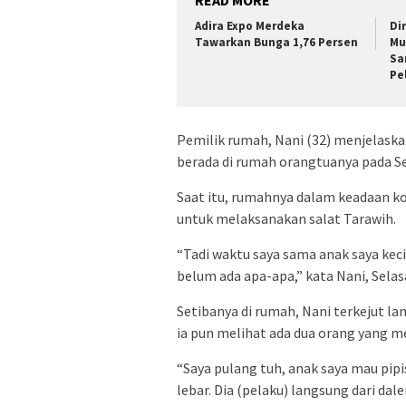
READ MORE
Adira Expo Merdeka
Di
Tawarkan Bunga 1,76 Persen
Mu
Sa
Pe
Pemilik rumah, Nani (32) menjelaskan
berada di rumah orangtuanya pada S
Saat itu, rumahnya dalam keadaan ko
untuk melaksanakan salat Tarawih.
“Tadi waktu saya sama anak saya kecil 
belum ada apa-apa,” kata Nani, Selas
Setibanya di rumah, Nani terkejut l
ia pun melihat ada dua orang yang 
“Saya pulang tuh, anak saya mau pi
lebar. Dia (pelaku) langsung dari dal