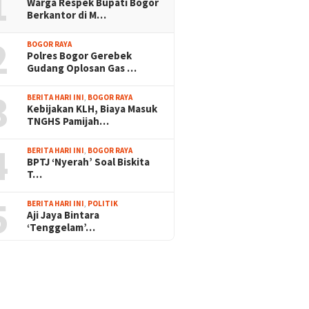
1
Warga Respek Bupati Bogor
Berkantor di M…
2
BOGOR RAYA
Polres Bogor Gerebek
Gudang Oplosan Gas …
3
BERITA HARI INI
,
BOGOR RAYA
Kebijakan KLH, Biaya Masuk
TNGHS Pamijah…
4
BERITA HARI INI
,
BOGOR RAYA
BPTJ ‘Nyerah’ Soal Biskita
T…
5
BERITA HARI INI
,
POLITIK
Aji Jaya Bintara
‘Tenggelam’…