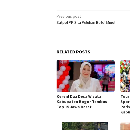
Post
Previous post
Satpol PP Sita Puluhan Botol Minol
navigation
RELATED POSTS
Keren! Dua Desa Wisata
Tour
Kabupaten Bogor Tembus
Spor
Top 15 Jawa Barat
Pari
Kabu