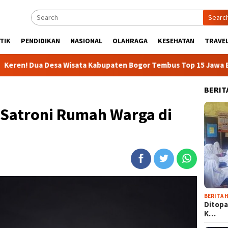
Searc
TIK
PENDIDIKAN
NASIONAL
OLAHRAGA
KESEHATAN
TRAVEL
Desa Wisata Kabupaten Bogor Tembus Top 15 Jawa Barat
BERIT
Satroni Rumah Warga di
BERITA H
Ditopa
K…