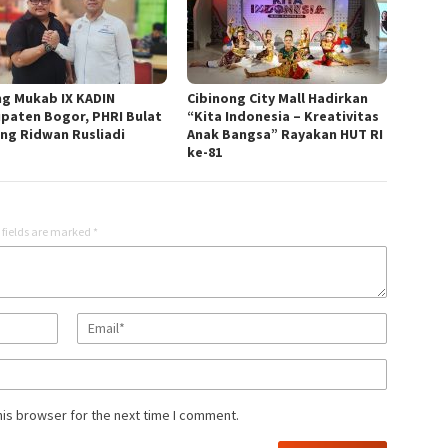
ng Mukab IX KADIN
Cibinong City Mall Hadirkan
paten Bogor, PHRI Bulat
“Kita Indonesia – Kreativitas
ng Ridwan Rusliadi
Anak Bangsa” Rayakan HUT RI
ke-81
 fields are marked
*
his browser for the next time I comment.