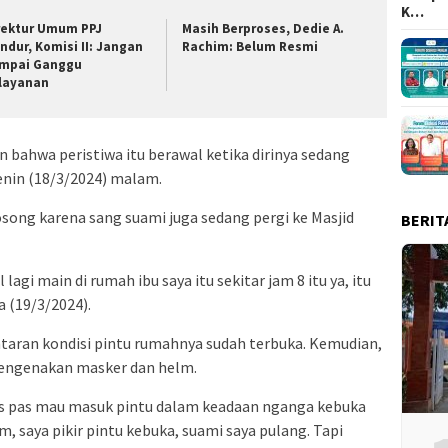
K…
rektur Umum PPJ
Masih Berproses, Dedie A.
ndur, Komisi II: Jangan
Rachim: Belum Resmi
mpai Ganggu
layanan
 bahwa peristiwa itu berawal ketika dirinya sedang
enin (18/3/2024) malam.
song karena sang suami juga sedang pergi ke Masjid
BERIT
lagi main di rumah ibu saya itu sekitar jam 8 itu ya, itu
a (19/3/2024).
antaran kondisi pintu rumahnya sudah terbuka. Kemudian,
mengenakan masker dan helm.
pis pas mau masuk pintu dalam keadaan nganga kebuka
em, saya pikir pintu kebuka, suami saya pulang. Tapi