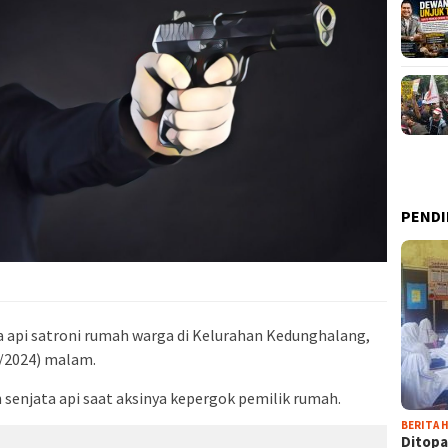
PENDI
 api satroni rumah warga di Kelurahan Kedunghalang,
/2024) malam.
senjata api saat aksinya kepergok pemilik rumah.
BERITA H
Ditopa