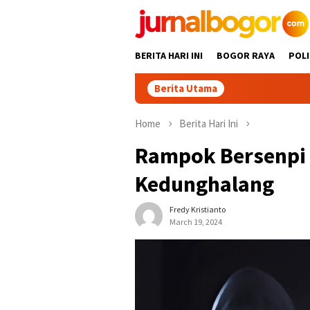
Skip
to
content
BERITA HARI INI
BOGOR RAYA
POLI
Berita Utama
Keren! Dua 
Home
Berita Hari Ini
Rampok Bersenpi 
Kedunghalang
Fredy Kristianto
March 19, 2024