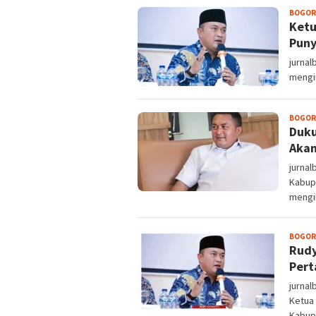
BOGOR
Ketu
Puny
jurna
mengin
BOGOR
Duku
Akan
jurna
Kabup
mengi
BOGOR
Rudy
Pert
jurna
Ketua
Kabup