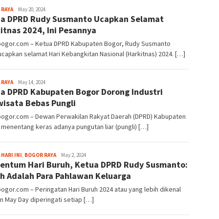
Sayyev
 RAYA
May 20, 2024
a DPRD Rudy Susmanto Ucapkan Selamat
itnas 2024, Ini Pesannya
lbogor.com – Ketua DPRD Kabupaten Bogor, Rudy Susmanto
apkan selamat Hari Kebangkitan Nasional (Harkitnas) 2024. […]
Sayyev
 RAYA
May 14, 2024
a DPRD Kabupaten Bogor Dorong Industri
wisata Bebas Pungli
lbogor.com – Dewan Perwakilan Rakyat Daerah (DPRD) Kabupaten
menentang keras adanya pungutan liar (pungli) […]
Sayyev
 HARI INI
,
BOGOR RAYA
May 2, 2024
ntum Hari Buruh, Ketua DPRD Rudy Susmanto:
h Adalah Para Pahlawan Keluarga
bogor.com – Peringatan Hari Buruh 2024 atau yang lebih dikenal
 May Day diperingati setiap […]