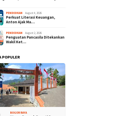
Setiap Prosesi
PENDIDIKAN
August 4, 2026
Perkuat Literasi Keuangan,
Anton Ajak Ma…
PENDIDIKAN
August 2, 2026
Penguatan Pancasila Ditekankan
Wakil Ket…
A POPULER
Promosi Wisata,
Kajari Denny Achmad Dukung
n Peserta Ikuti Tour
Pembangunan Wisma dan
ri Halimun Salak 2026
Sarana Latihan Atlet NPCI
BOGOR RAYA