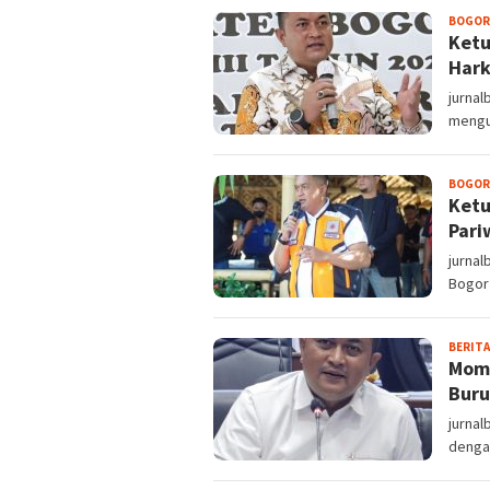
BOGOR
Ketu
Hark
jurna
menguc
BOGOR
Ketu
Pari
jurna
Bogor 
BERITA
Mome
Buru
jurnal
dengan