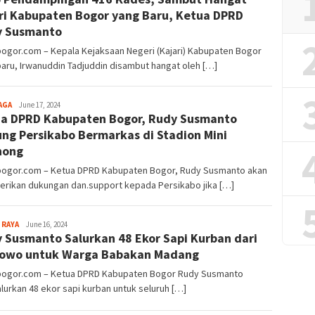
ri Kabupaten Bogor yang Baru, Ketua DPRD
y Susmanto
bogor.com – Kepala Kejaksaan Negeri (Kajari) Kabupaten Bogor
aru, Irwanuddin Tadjuddin disambut hangat oleh […]
Sayyev
AGA
June 17, 2024
a DPRD Kabupaten Bogor, Rudy Susmanto
ng Persikabo Bermarkas di Stadion Mini
nong
lbogor.com – Ketua DPRD Kabupaten Bogor, Rudy Susmanto akan
rikan dukungan dan.support kepada Persikabo jika […]
Sayyev
 RAYA
June 16, 2024
 Susmanto Salurkan 48 Ekor Sapi Kurban dari
owo untuk Warga Babakan Madang
lbogor.com – Ketua DPRD Kabupaten Bogor Rudy Susmanto
urkan 48 ekor sapi kurban untuk seluruh […]