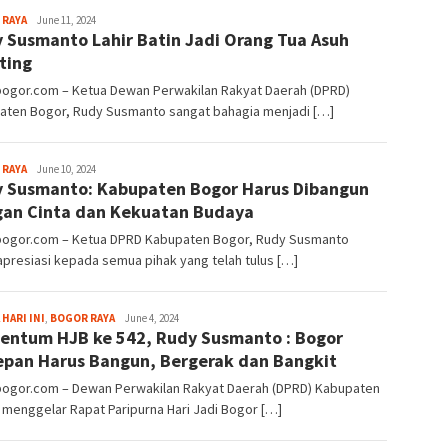
Sayyev
 RAYA
June 11, 2024
 Susmanto Lahir Batin Jadi Orang Tua Asuh
ting
lbogor.com – Ketua Dewan Perwakilan Rakyat Daerah (DPRD)
aten Bogor, Rudy Susmanto sangat bahagia menjadi […]
Sayyev
 RAYA
June 10, 2024
 Susmanto: Kabupaten Bogor Harus Dibangun
an Cinta dan Kekuatan Budaya
lbogor.com – Ketua DPRD Kabupaten Bogor, Rudy Susmanto
presiasi kepada semua pihak yang telah tulus […]
Sayyev
 HARI INI
,
BOGOR RAYA
June 4, 2024
ntum HJB ke 542, Rudy Susmanto : Bogor
pan Harus Bangun, Bergerak dan Bangkit
lbogor.com – Dewan Perwakilan Rakyat Daerah (DPRD) Kabupaten
menggelar Rapat Paripurna Hari Jadi Bogor […]