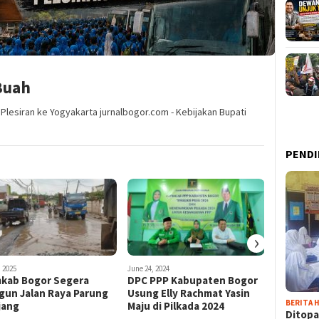
Buah
lesiran ke Yogyakarta jurnalbogor.com - Kebijakan Bupati
PENDI
›
 2025
June 24, 2024
November 12,
kab Bogor Segera
DPC PPP Kabupaten Bogor
Pemuda 
gun Jalan Raya Parung
Usung Elly Rachmat Yasin
Kabupat
BERITA H
jang
Maju di Pilkada 2024
Paslon R
Ditopa
Kata Ca