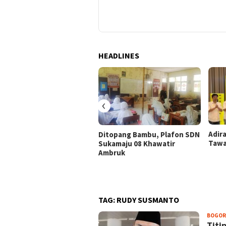
HEADLINES
‹
Adir
Ditopang Bambu, Plafon SDN
Tawa
Sukamaju 08 Khawatir
Ambruk
TAG:
RUDY SUSMANTO
BOGOR
Titi