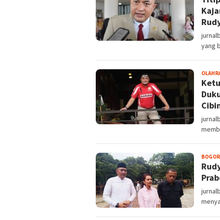
Kaja
Rud
jurnal
yang b
OLAHR
Ketu
Duku
Cibi
jurna
membe
BOGOR
Rudy
Prab
jurna
menyal