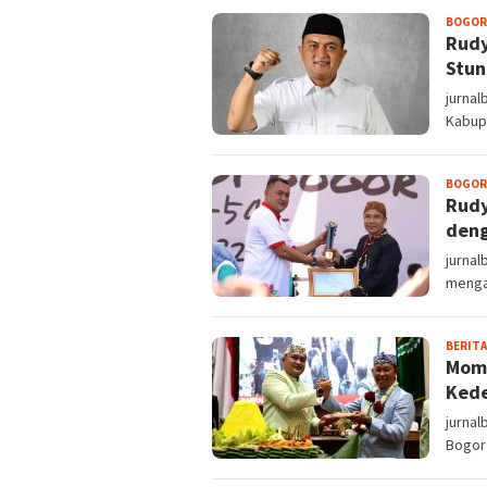
BOGOR
Rudy
Stun
jurna
Kabup
BOGOR
Rudy
deng
jurna
menga
BERITA
Mome
Kede
jurna
Bogor 