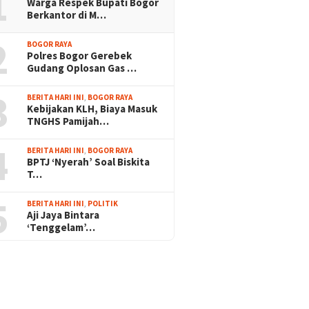
1
Warga Respek Bupati Bogor
Berkantor di M…
2
BOGOR RAYA
Polres Bogor Gerebek
Gudang Oplosan Gas …
3
BERITA HARI INI
,
BOGOR RAYA
Kebijakan KLH, Biaya Masuk
TNGHS Pamijah…
4
BERITA HARI INI
,
BOGOR RAYA
BPTJ ‘Nyerah’ Soal Biskita
T…
5
BERITA HARI INI
,
POLITIK
Aji Jaya Bintara
‘Tenggelam’…