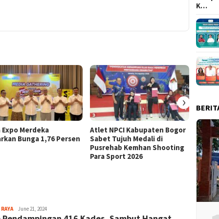
K…
›
BERIT
a Expo Merdeka
Atlet NPCI Kabupaten Bogor
Ajang 
rkan Bunga 1,76 Persen
Sabet Tujuh Medali di
Ratusa
Pusrehab Kemhan Shooting
Malasa
Para Sport 2026
Sayyev
 RAYA
June 21, 2024
p Pendampingan 416 Kades, Sambut Hangat