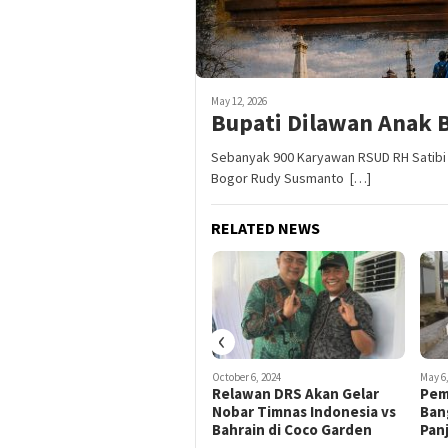
May 12, 2026
Bupati Dilawan Anak 
Sebanyak 900 Karyawan RSUD RH Satibi P
Bogor Rudy Susmanto […]
RELATED NEWS
‹
March 7, 2024
October 6, 2024
May 6,
Yakin Jadi Bogor Istimewa,
Relawan DRS Akan Gelar
Pem
Agus Salim Dukung Penuh
Nobar Timnas Indonesia vs
Ban
Rudy Susmanto Jadi Bupati
Bahrain di Coco Garden
Pan
Bogor 2024-2029