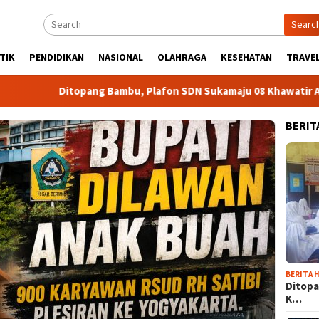
Searc
TIK
PENDIDIKAN
NASIONAL
OLAHRAGA
KESEHATAN
TRAVEL
g Bambu, Plafon SDN Sukamaju 08 Khawatir Ambruk
Adir
BERIT
BERITA H
Ditopa
K…