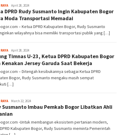
Sayyev
 RAYA
April 28, 2024
a DPRD Rudy Susmanto Ingin Kabupaten Bogor
a Moda Transportasi Memadai
lbogor.com – Ketua DPRD Kabupaten Bogor, Rudy Susmanto
ginkan wilayahnya bisa memiliki transportasi publik yang […]
Sayyev
 RAYA
April 28, 2024
ng Timnas U-23, Ketua DPRD Kabupaten Bogor
 Kenakan Jersey Garuda Saat Bekerja
lbogor.com – Ditengah kesibukannya sebagai Ketua DPRD
aten Bogor, Rudy Susmanto mengaku masih sempat
kuti […]
Sayyev
 RAYA
March 22, 2024
 Susmanto Imbau Pemkab Bogor Libatkan Ahli
anian
lbogor.com -Untuk membangun ekosistem pertanian modern,
 DPRD Kabupaten Bogor, Rudy Susmanto meminta Pemerintah
aten […]