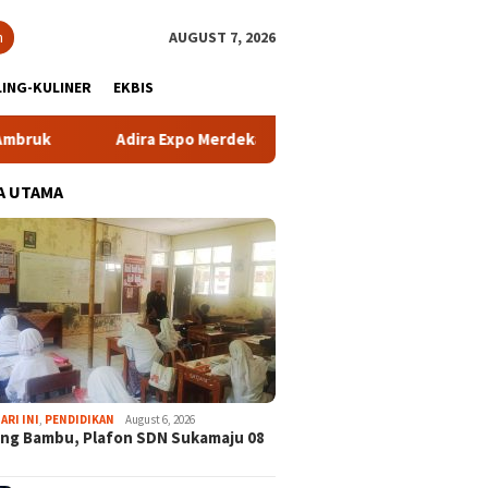
h
AUGUST 7, 2026
ING-KULINER
EKBIS
a Expo Merdeka Tawarkan Bunga 1,76 Persen
Atlet NPCI 
A UTAMA
ARI INI
,
PENDIDIKAN
August 6, 2026
ng Bambu, Plafon SDN Sukamaju 08