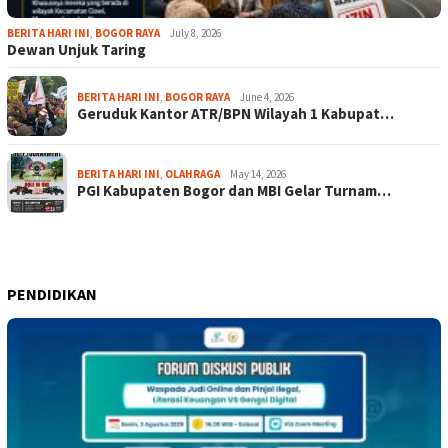
BERITA HARI INI
,
BOGOR RAYA
July 8, 2026
Dewan Unjuk Taring
BERITA HARI INI
,
BOGOR RAYA
June 4, 2026
Geruduk Kantor ATR/BPN Wilayah 1 Kabupat…
BERITA HARI INI
,
OLAHRAGA
May 14, 2026
PGI Kabupaten Bogor dan MBI Gelar Turnam…
PENDIDIKAN