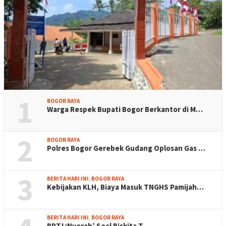
1
BOGOR RAYA
Warga Respek Bupati Bogor Berkantor di M…
2
BOGOR RAYA
Polres Bogor Gerebek Gudang Oplosan Gas …
3
BERITA HARI INI
,
BOGOR RAYA
Kebijakan KLH, Biaya Masuk TNGHS Pamijah…
BERITA HARI INI
,
BOGOR RAYA
BPTJ ‘Nyerah’ Soal Biskita T…