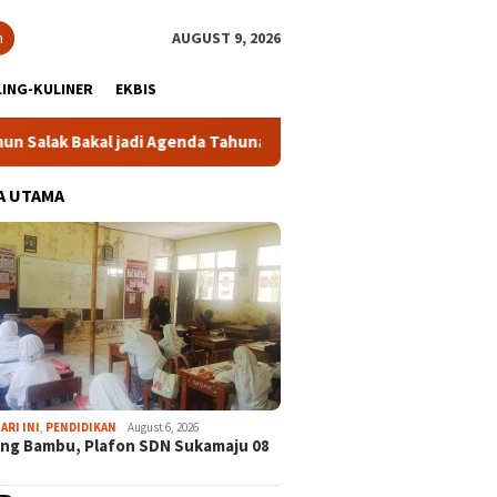
h
AUGUST 9, 2026
ING-KULINER
EKBIS
Bakal jadi Agenda Tahunan
Gabpeknas Dukung Ridwan Rusl
A UTAMA
ARI INI
,
PENDIDIKAN
August 6, 2026
ng Bambu, Plafon SDN Sukamaju 08