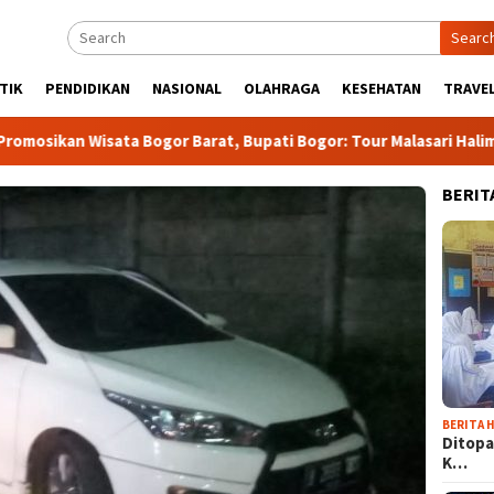
Searc
TIK
PENDIDIKAN
NASIONAL
OLAHRAGA
KESEHATAN
TRAVEL
 Wisata Bogor Barat, Bupati Bogor: Tour Malasari Halimun Salak 
BERIT
BERITA H
Ditopa
K…