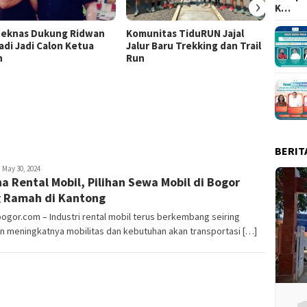
›
K…
eknas Dukung Ridwan
Komunitas TiduRUN Jajal
DPC Pa
adi Jadi Calon Ketua
Jalur Baru Trekking dan Trail
Kabup
n
Run
Lomba
Doron
Berani
Demok
BERIT
ayyev
May 30, 2024
na Rental Mobil, Pilihan Sewa Mobil di Bogor
 Ramah di Kantong
bogor.com – Industri rental mobil terus berkembang seiring
n meningkatnya mobilitas dan kebutuhan akan transportasi […]