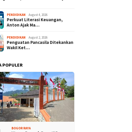
rtai Demokrat
Lomba Rakyat Demokrat
PENDIDIKAN
August 4, 2026
Perkuat Literasi Keuangan,
aten Bogor Gelar
Kabupaten Bogor Hadirkan
Anton Ajak Ma…
 Pidato “AHY Muda”,
Kompetisi Lintas Generasi,
g Generasi Muda
Uji Kekompakan dan Strategi
 Bersuara dan Merawat
Tim
PENDIDIKAN
August 2, 2026
rasi
Penguatan Pancasila Ditekankan
Wakil Ket…
A POPULER
BOGOR RAYA