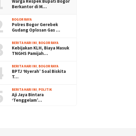
1
Warga Respek Bupati Bogor
Berkantor di M…
2
BOGOR RAYA
Polres Bogor Gerebek
Gudang Oplosan Gas …
3
BERITA HARI INI
,
BOGOR RAYA
Kebijakan KLH, Biaya Masuk
TNGHS Pamijah…
4
BERITA HARI INI
,
BOGOR RAYA
BPTJ ‘Nyerah’ Soal Biskita
T…
5
BERITA HARI INI
,
POLITIK
Aji Jaya Bintara
‘Tenggelam’…