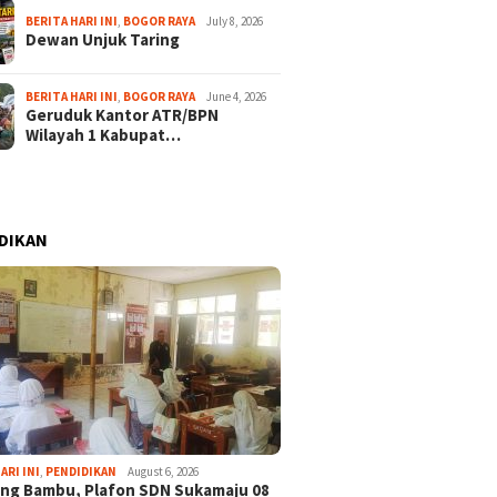
BERITA HARI INI
,
BOGOR RAYA
July 8, 2026
Dewan Unjuk Taring
BERITA HARI INI
,
BOGOR RAYA
June 4, 2026
Geruduk Kantor ATR/BPN
Wilayah 1 Kabupat…
DIKAN
ARI INI
,
PENDIDIKAN
August 6, 2026
ng Bambu, Plafon SDN Sukamaju 08