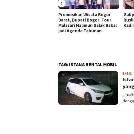
‹
Promosikan Wisata Bogor
Gabp
Barat, Bupati Bogor: Tour
Rusli
Malasari Halimun Salak Bakal
Kadi
jadi Agenda Tahunan
TAG:
ISTANA RENTAL MOBIL
S
EKBIS
Ista
yang
jurnal
denga