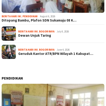
BERITA HARI INI
,
PENDIDIKAN
August 6, 2026
Ditopang Bambu, Plafon SDN Sukamaju 08 K…
BERITA HARI INI
,
BOGOR RAYA
July 8, 2026
Dewan Unjuk Taring
BERITA HARI INI
,
BOGOR RAYA
June 4, 2026
Geruduk Kantor ATR/BPN Wilayah 1 Kabupat…
PENDIDIKAN