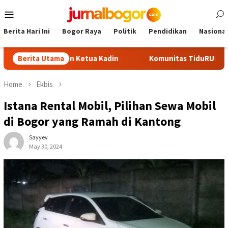
Skip
Mobile
to
Menu
content
Berita Hari Ini
Bogor Raya
Politik
Pendidikan
Nasional
adi Calon Ketua Kadin
Berita Utama
Komunitas TiduRUN Jajal Jalur Baru
Home
Ekbis
Istana Rental Mobil, Pilihan Sewa Mobil
di Bogor yang Ramah di Kantong
Sayyev
May 30, 2024