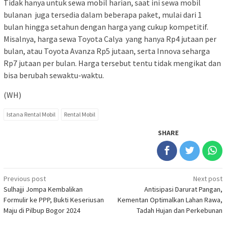
Tidak hanya untuk sewa mobil harian, saat ini sewa mobil
bulanan juga tersedia dalam beberapa paket, mulai dari 1
bulan hingga setahun dengan harga yang cukup kompetitif.
Misalnya, harga sewa Toyota Calya yang hanya Rp4 jutaan per
bulan, atau Toyota Avanza Rp5 jutaan, serta Innova seharga
Rp7 jutaan per bulan. Harga tersebut tentu tidak mengikat dan
bisa berubah sewaktu-waktu.
(WH)
Istana Rental Mobil
Rental Mobil
SHARE
Post
Previous post
Next post
Sulhajji Jompa Kembalikan
Antisipasi Darurat Pangan,
navigation
Formulir ke PPP, Bukti Keseriusan
Kementan Optimalkan Lahan Rawa,
Maju di Pilbup Bogor 2024
Tadah Hujan dan Perkebunan