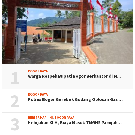
1
BOGOR RAYA
Warga Respek Bupati Bogor Berkantor di M…
2
BOGOR RAYA
Polres Bogor Gerebek Gudang Oplosan Gas …
3
BERITA HARI INI
,
BOGOR RAYA
Kebijakan KLH, Biaya Masuk TNGHS Pamijah…