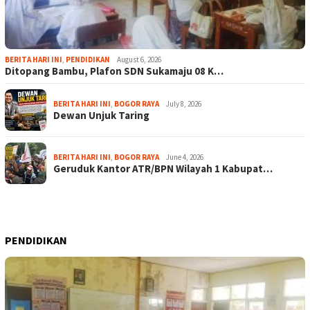
BERITA HARI INI
,
PENDIDIKAN
August 6, 2026
Ditopang Bambu, Plafon SDN Sukamaju 08 K…
BERITA HARI INI
,
BOGOR RAYA
July 8, 2026
Dewan Unjuk Taring
BERITA HARI INI
,
BOGOR RAYA
June 4, 2026
Geruduk Kantor ATR/BPN Wilayah 1 Kabupat…
PENDIDIKAN