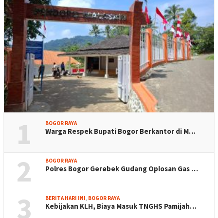
1
BOGOR RAYA
Warga Respek Bupati Bogor Berkantor di M…
2
BOGOR RAYA
Polres Bogor Gerebek Gudang Oplosan Gas …
3
BERITA HARI INI
,
BOGOR RAYA
Kebijakan KLH, Biaya Masuk TNGHS Pamijah…