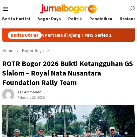
Skip
Mobile
to
Menu
content
Berita Hari Ini
Bogor Raya
Politik
Pendidikan
Nasional
ih Podium Pertama di Ajang TMHS Series 2
Berita Utama
AFKAB Bogor Ge
Home
Bogor Raya
ROTR Bogor 2026 Bukti Ketangguhan GS
Slalom – Royal Nata Nusantara
Foundation Rally Team
Aga Alamanda
February 22, 2026