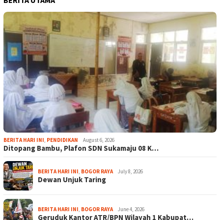
BERITA HARI INI
,
PENDIDIKAN
August 6, 2026
Ditopang Bambu, Plafon SDN Sukamaju 08 K…
BERITA HARI INI
,
BOGOR RAYA
July 8, 2026
Dewan Unjuk Taring
BERITA HARI INI
,
BOGOR RAYA
June 4, 2026
Geruduk Kantor ATR/BPN Wilayah 1 Kabupat…