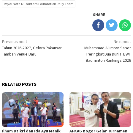
Royal Nata Nusantara Foundation Rally Team
SHARE
Post
Previous post
Next post
Tahun 2026-2027, Gelora Pakansari
Muhammad Al Imran Sabet
navigation
Tambah Venue Baru
Peringkat Dua Dunia BWF
Badminton Rankings 2026
RELATED POSTS
Ilham Dzikri dan Ida Ayu Manik
AFKAB Bogor Gelar Turnamen