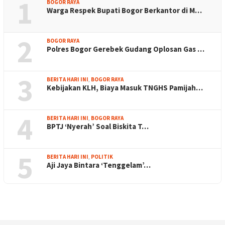
1
BOGOR RAYA
Warga Respek Bupati Bogor Berkantor di M…
2
BOGOR RAYA
Polres Bogor Gerebek Gudang Oplosan Gas …
3
BERITA HARI INI
,
BOGOR RAYA
Kebijakan KLH, Biaya Masuk TNGHS Pamijah…
4
BERITA HARI INI
,
BOGOR RAYA
BPTJ ‘Nyerah’ Soal Biskita T…
5
BERITA HARI INI
,
POLITIK
Aji Jaya Bintara ‘Tenggelam’…