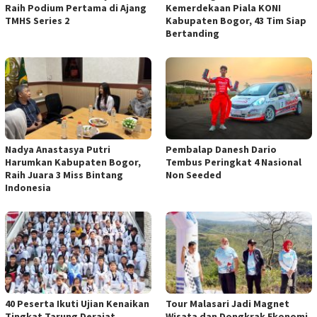
Raih Podium Pertama di Ajang
Kemerdekaan Piala KONI
TMHS Series 2
Kabupaten Bogor, 43 Tim Siap
Bertanding
Nadya Anastasya Putri
Pembalap Danesh Dario
Harumkan Kabupaten Bogor,
Tembus Peringkat 4 Nasional
Raih Juara 3 Miss Bintang
Non Seeded
Indonesia
40 Peserta Ikuti Ujian Kenaikan
Tour Malasari Jadi Magnet
Tingkat Tarung Derajat
Wisata dan Dongkrak Ekonomi