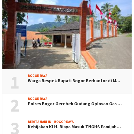
1
BOGOR RAYA
Warga Respek Bupati Bogor Berkantor di M…
2
BOGOR RAYA
Polres Bogor Gerebek Gudang Oplosan Gas …
3
BERITA HARI INI
,
BOGOR RAYA
Kebijakan KLH, Biaya Masuk TNGHS Pamijah…