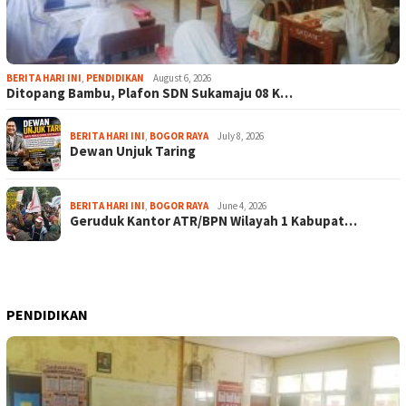
BERITA HARI INI
,
PENDIDIKAN
August 6, 2026
Ditopang Bambu, Plafon SDN Sukamaju 08 K…
BERITA HARI INI
,
BOGOR RAYA
July 8, 2026
Dewan Unjuk Taring
BERITA HARI INI
,
BOGOR RAYA
June 4, 2026
Geruduk Kantor ATR/BPN Wilayah 1 Kabupat…
PENDIDIKAN