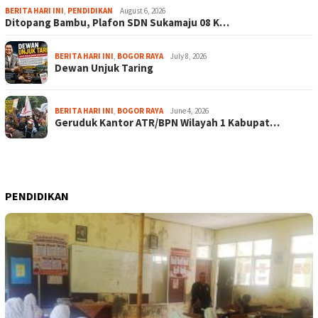
BERITA HARI INI
,
PENDIDIKAN
August 6, 2026
Ditopang Bambu, Plafon SDN Sukamaju 08 K…
BERITA HARI INI
,
BOGOR RAYA
July 8, 2026
Dewan Unjuk Taring
BERITA HARI INI
,
BOGOR RAYA
June 4, 2026
Geruduk Kantor ATR/BPN Wilayah 1 Kabupat…
PENDIDIKAN