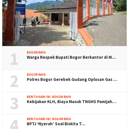
1
BOGOR RAYA
Warga Respek Bupati Bogor Berkantor di M…
2
BOGOR RAYA
Polres Bogor Gerebek Gudang Oplosan Gas …
3
BERITA HARI INI
,
BOGOR RAYA
Kebijakan KLH, Biaya Masuk TNGHS Pamijah…
4
BERITA HARI INI
,
BOGOR RAYA
BPTJ ‘Nyerah’ Soal Biskita T…