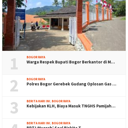
1
BOGOR RAYA
Warga Respek Bupati Bogor Berkantor di M…
2
BOGOR RAYA
Polres Bogor Gerebek Gudang Oplosan Gas …
3
BERITA HARI INI
,
BOGOR RAYA
Kebijakan KLH, Biaya Masuk TNGHS Pamijah…
BERITA HARI INI
,
BOGOR RAYA
BPTJ ‘Nyerah’ Soal Biskita T…