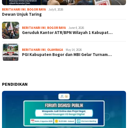
BERITA HARI INI
,
BOGOR RAYA
July 8, 2026
Dewan Unjuk Taring
BERITA HARI INI
,
BOGOR RAYA
June 4, 2026
Geruduk Kantor ATR/BPN Wilayah 1 Kabupat…
BERITA HARI INI
,
OLAHRAGA
May 14, 2026
PGI Kabupaten Bogor dan MBI Gelar Turnam…
PENDIDIKAN