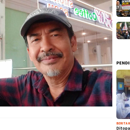
PENDI
BERITA H
Ditopa