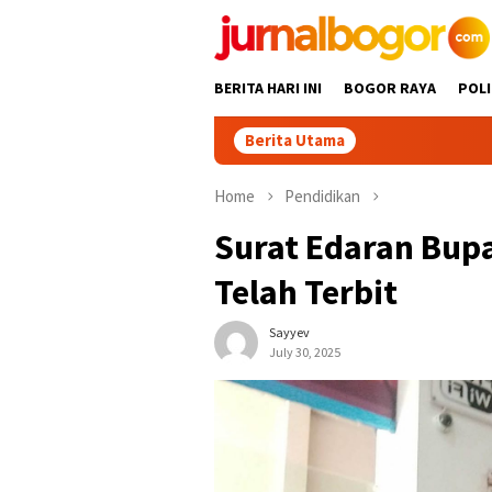
Skip
to
content
BERITA HARI INI
BOGOR RAYA
POLI
Berita Utama
Tour Malasari Ha
Home
Pendidikan
Surat Edaran Bupa
Telah Terbit
Sayyev
July 30, 2025