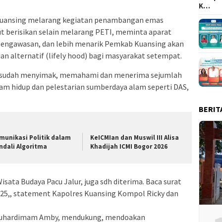
K…
i Kuansing melarang kegiatan penambangan emas
ebut berisikan selain melarang PETI, meminta aparat
pengawasan, dan lebih menarik Pemkab Kuansing akan
n alternatif (lifely hood) bagi masyarakat setempat.
 sudah menyimak, memahami dan menerima sejumlah
m hidup dan pelestarian sumberdaya alam seperti DAS,
BERIT
munikasi Politik dalam
KeICMIan dan Muswil III Alisa
ndali Algoritma
Khadijah ICMI Bogor 2026
isata Budaya Pacu Jalur, juga sdh diterima. Baca surat
2025,, statement Kapolres Kuansing Kompol Ricky dan
Dr.Suhardimam Amby, mendukung, mendoakan