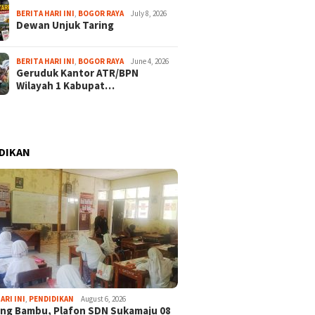
BERITA HARI INI
,
BOGOR RAYA
July 8, 2026
Dewan Unjuk Taring
BERITA HARI INI
,
BOGOR RAYA
June 4, 2026
Geruduk Kantor ATR/BPN
Wilayah 1 Kabupat…
DIKAN
ARI INI
,
PENDIDIKAN
August 6, 2026
ng Bambu, Plafon SDN Sukamaju 08