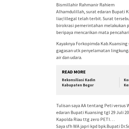
Bismillahir Rahmanir Rahiem
Alhamdulillah, surat edaran Bupat
liar/illegal telah terbit. Surat ters
birokrasi pemerintahan melakukan 
beripaya mencarikan mata pencaharia
Kayaknya Forkopimda Kab.Kuansing
gagasan utk penyelamatan lingkunga
air dan udara.
READ MORE
Rekonsiliasi Kadin
Ko
Kabupaten Bogor
Ke
Tulisan saya AA tentang Peti versus W
edaran Bupati Kuansing tgl 29 Juli 
Kapolda Riau ttg zero PETI…
Saya sfh WA japri kpd bpk.Bupati 