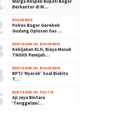
1
Warga Respek Bupati Bogor
Berkantor di M…
2
BOGOR RAYA
Polres Bogor Gerebek
Gudang Oplosan Gas …
3
BERITA HARI INI
,
BOGOR RAYA
Kebijakan KLH, Biaya Masuk
TNGHS Pamijah…
4
BERITA HARI INI
,
BOGOR RAYA
BPTJ ‘Nyerah’ Soal Biskita
T…
5
BERITA HARI INI
,
POLITIK
Aji Jaya Bintara
‘Tenggelam’…