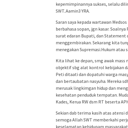
kepemimpinannya sukses, selalu dili
SWT..Aamin3 YRA.
Saran saya kepada wartawan Medsos b
berbahasa sopan, jgn kasar. Soalnya F
surat edaran Bupati, dan Statement 
menggembirakan. Sekarang kita tun
menegakan Supremasi.Hukum atau se
Kita lihat ke depan, smg awak mass
objektif sbg alat kontrol kebijakan d
Peti ditaati dan dopatuhi warga mas
dan bertaubatan nasyuha. Mereka s
merusak lingkimgan hidup dan men
kesehatan penduduk tempatan. Mudah
Kades, Kerua RW dsm RT beserta APH
Sekian dab terima kasih atas atensi
semoga Allah SWT memberkahi perju
keselamatan kehidupam masyarakat, 