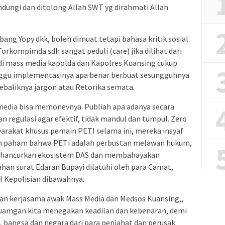
ndungi dan ditolong Allah SWT yg dirahmati Allah
ang Yopy dkk, boleh dimuat tetapi bahasa kritik sosial
orkompimda sdh sangat peduli (care) jika dilihat dari
di mass media kapolda dan Kapolres Kuansing cukup
ggu implementasinya apa benar berbuat sesungguhnya
baliknya jargon atau Retorika semata.
 media bisa memonevnya. Publiah apa adanya secara
an regulasi agar efektif, tidak mandul dan tumpul. Zero
yarakat khusus pemain PETI selama ini, mereka insyaf
dh paham bahwa PETi adalah perbustan melawan hukum,
ghancurkan ekosistem DAS dan membahayakan
an surat Edaran Bupayi dilatuhi oleh para Camat,
 Kepolisian dibawahnya.
 dan kerjasama awak Mass Media dan Medsos Kuansing,,
amgan kita menegakan keadilan dan kebenaran, demi
bangsa dan negara dari para penjahat dan perusak