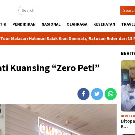
Searc
TIK
PENDIDIKAN
NASIONAL
OLAHRAGA
KESEHATAN
TRAVEL
limun Salak Kian Diminati, Ratusan Rider dari 18 Provinsi Ramaik
BERIT
ti Kuansing “Zero Peti”
BERITA H
Ditopa
K…