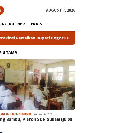
h
AUGUST 7, 2026
ING-KULINER
EKBIS
an Bupati Bogor Cup 2026
Ekspedisi Bogor Biru ke-5, Parta
A UTAMA
ARI INI
,
PENDIDIKAN
August 6, 2026
ng Bambu, Plafon SDN Sukamaju 08