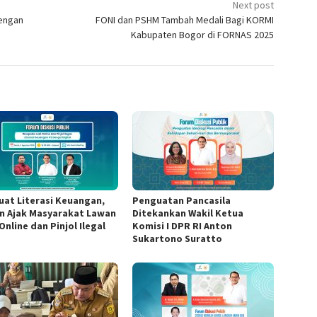
Next post
dengan
FONI dan PSHM Tambah Medali Bagi KORMI
Kabupaten Bogor di FORNAS 2025
uat Literasi Keuangan,
Penguatan Pancasila
n Ajak Masyarakat Lawan
Ditekankan Wakil Ketua
Online dan Pinjol Ilegal
Komisi I DPR RI Anton
Sukartono Suratto