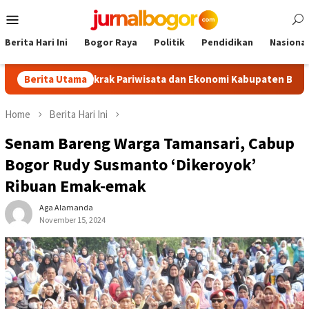
Skip
Mobile
to
Menu
content
Berita Hari Ini
Bogor Raya
Politik
Pendidikan
Nasional
rism, Dongkrak Pariwisata dan Ekonomi Kabupaten Bogor
Berita Utama
Home
Berita Hari Ini
Senam Bareng Warga Tamansari, Cabup
Bogor Rudy Susmanto ‘Dikeroyok’
Ribuan Emak-emak
Aga Alamanda
November 15, 2024