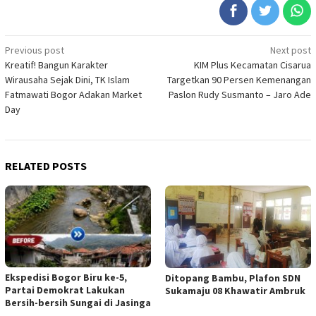
Post
Previous post
Next post
Kreatif! Bangun Karakter
KIM Plus Kecamatan Cisarua
navigation
Wirausaha Sejak Dini, TK Islam
Targetkan 90 Persen Kemenangan
Fatmawati Bogor Adakan Market
Paslon Rudy Susmanto – Jaro Ade
Day
RELATED POSTS
Ekspedisi Bogor Biru ke-5,
Ditopang Bambu, Plafon SDN
Partai Demokrat Lakukan
Sukamaju 08 Khawatir Ambruk
Bersih-bersih Sungai di Jasinga