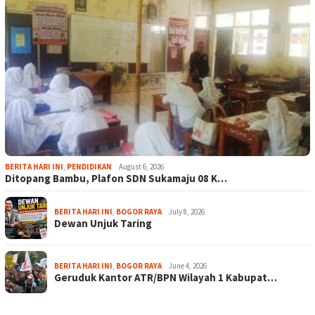
BERITA HARI INI
,
PENDIDIKAN
August 6, 2026
Ditopang Bambu, Plafon SDN Sukamaju 08 K…
BERITA HARI INI
,
BOGOR RAYA
July 8, 2026
Dewan Unjuk Taring
BERITA HARI INI
,
BOGOR RAYA
June 4, 2026
Geruduk Kantor ATR/BPN Wilayah 1 Kabupat…