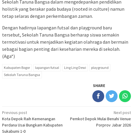
Sekolah Taruna Bangsa dalam mengedepankan pendidikan
holistik yang berakar pada budaya (rooted in culture) namun
tetap selaras dengan perkembangan zaman.
Dengan hadirnya lapangan futsal dan playground baru
tersebut, Sekolah Taruna Bangsa berharap siswa semakin
termotivasi untuk menjadikan kegiatan olahraga dan bermain
sebagai bagian penting dari keseharian mereka di sekolah.
(Aga*)
Kabupaten Bogor
lapangan futsal
Ling Ling Dewi
playground
Sekolah Taruna Bangsa
SHARE
Post
Previous post
Next post
Kota Depok Raih Kemenangan
Pemkot Depok Mulai Benahi Venue
navigation
Perdana Usai Bungkam Kabupaten
Porprov Jabar 2026
Sukabumi 1-0