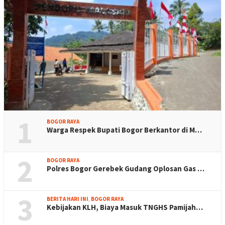
1
BOGOR RAYA
Warga Respek Bupati Bogor Berkantor di M…
2
BOGOR RAYA
Polres Bogor Gerebek Gudang Oplosan Gas …
3
BERITA HARI INI
,
BOGOR RAYA
Kebijakan KLH, Biaya Masuk TNGHS Pamijah…