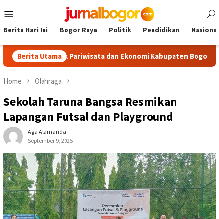
Skip
Mobile
to
Menu
content
Berita Hari Ini
Bogor Raya
Politik
Pendidikan
Nasional
Dongkrak Pariwisata dan Ekonomi Kabupaten Bogor
Berita Utama
Tour M
Home
Olahraga
Sekolah Taruna Bangsa Resmikan
Lapangan Futsal dan Playground
Aga Alamanda
September 9, 2025