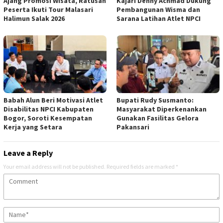
Ajang Promosi Wisata, Ratusan
Kajari Denny Achmad Dukung
Peserta Ikuti Tour Malasari
Pembangunan Wisma dan
Halimun Salak 2026
Sarana Latihan Atlet NPCI
Babah Alun Beri Motivasi Atlet
Bupati Rudy Susmanto:
Disabilitas NPCI Kabupaten
Masyarakat Diperkenankan
Bogor, Soroti Kesempatan
Gunakan Fasilitas Gelora
Kerja yang Setara
Pakansari
Leave a Reply
Your email address will not be published.
Required fields are marked
*