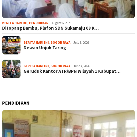
BERITA HARI INI
,
PENDIDIKAN
August 6, 2026
Ditopang Bambu, Plafon SDN Sukamaju 08 K…
BERITA HARI INI
,
BOGOR RAYA
July 8, 2026
Dewan Unjuk Taring
BERITA HARI INI
,
BOGOR RAYA
June 4, 2026
Geruduk Kantor ATR/BPN Wilayah 1 Kabupat…
PENDIDIKAN