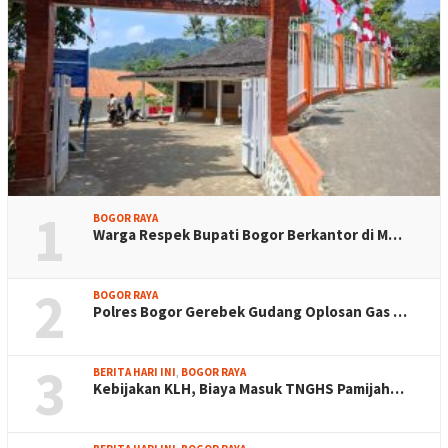
1
BOGOR RAYA
Warga Respek Bupati Bogor Berkantor di M…
2
BOGOR RAYA
Polres Bogor Gerebek Gudang Oplosan Gas …
3
BERITA HARI INI
,
BOGOR RAYA
Kebijakan KLH, Biaya Masuk TNGHS Pamijah…