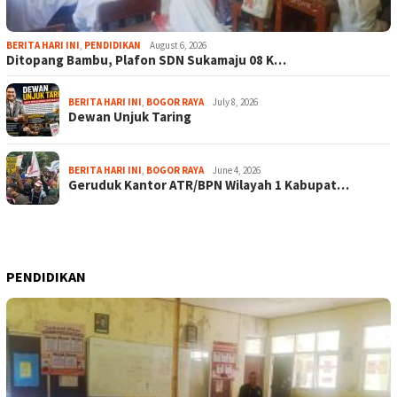
BERITA HARI INI
,
PENDIDIKAN
August 6, 2026
Ditopang Bambu, Plafon SDN Sukamaju 08 K…
BERITA HARI INI
,
BOGOR RAYA
July 8, 2026
Dewan Unjuk Taring
BERITA HARI INI
,
BOGOR RAYA
June 4, 2026
Geruduk Kantor ATR/BPN Wilayah 1 Kabupat…
PENDIDIKAN