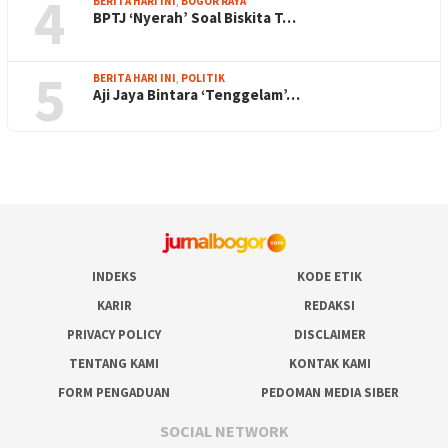
4
BERITA HARI INI
,
BOGOR RAYA
BPTJ ‘Nyerah’ Soal Biskita T…
5
BERITA HARI INI
,
POLITIK
Aji Jaya Bintara ‘Tenggelam’…
INDEKS
KODE ETIK
KARIR
REDAKSI
PRIVACY POLICY
DISCLAIMER
TENTANG KAMI
KONTAK KAMI
FORM PENGADUAN
PEDOMAN MEDIA SIBER
SOCIAL NETWORK