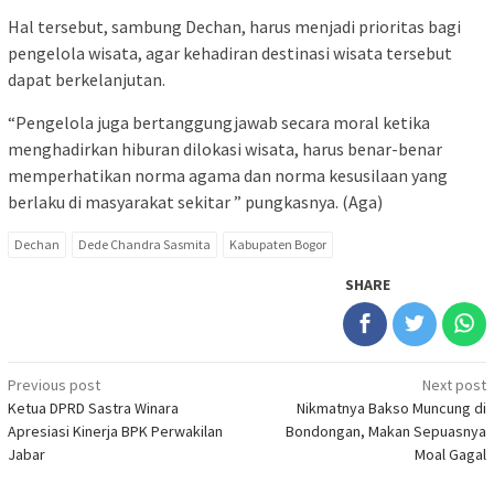
Hal tersebut, sambung Dechan, harus menjadi prioritas bagi
pengelola wisata, agar kehadiran destinasi wisata tersebut
dapat berkelanjutan.
“Pengelola juga bertanggungjawab secara moral ketika
menghadirkan hiburan dilokasi wisata, harus benar-benar
memperhatikan norma agama dan norma kesusilaan yang
berlaku di masyarakat sekitar ” pungkasnya. (Aga)
Dechan
Dede Chandra Sasmita
Kabupaten Bogor
SHARE
Post
Previous post
Next post
Ketua DPRD Sastra Winara
Nikmatnya Bakso Muncung di
navigation
Apresiasi Kinerja BPK Perwakilan
Bondongan, Makan Sepuasnya
Jabar
Moal Gagal