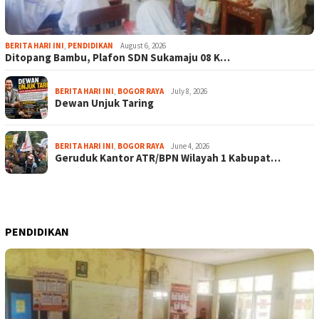
BERITA HARI INI
,
PENDIDIKAN
August 6, 2026
Ditopang Bambu, Plafon SDN Sukamaju 08 K…
BERITA HARI INI
,
BOGOR RAYA
July 8, 2026
Dewan Unjuk Taring
BERITA HARI INI
,
BOGOR RAYA
June 4, 2026
Geruduk Kantor ATR/BPN Wilayah 1 Kabupat…
PENDIDIKAN