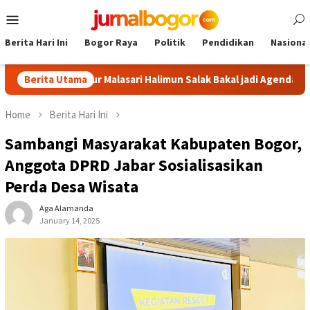
Skip
Mobile
to
Menu
content
Berita Hari Ini
Bogor Raya
Politik
Pendidikan
Nasional
or: Tour Malasari Halimun Salak Bakal jadi Agenda Tahunan
Berita Utama
Home
Berita Hari Ini
Sambangi Masyarakat Kabupaten Bogor,
Anggota DPRD Jabar Sosialisasikan
Perda Desa Wisata
Aga Alamanda
January 14, 2025