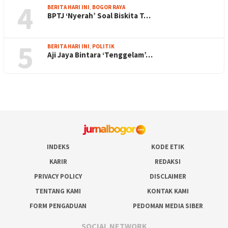
4
BERITA HARI INI
,
BOGOR RAYA
BPTJ ‘Nyerah’ Soal Biskita T…
5
BERITA HARI INI
,
POLITIK
Aji Jaya Bintara ‘Tenggelam’…
INDEKS
KODE ETIK
KARIR
REDAKSI
PRIVACY POLICY
DISCLAIMER
TENTANG KAMI
KONTAK KAMI
FORM PENGADUAN
PEDOMAN MEDIA SIBER
SOCIAL NETWORK