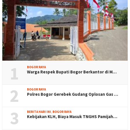
1
BOGOR RAYA
Warga Respek Bupati Bogor Berkantor di M…
2
BOGOR RAYA
Polres Bogor Gerebek Gudang Oplosan Gas …
3
BERITA HARI INI
,
BOGOR RAYA
Kebijakan KLH, Biaya Masuk TNGHS Pamijah…