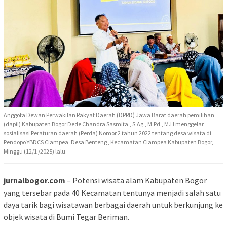
Anggota Dewan Perwakilan Rakyat Daerah (DPRD) Jawa Barat daerah pemilihan
(dapil) Kabupaten Bogor Dede Chandra Sasmita., S.Ag., M.Pd., M.H menggelar
sosialisasi Peraturan daerah (Perda) Nomor 2 tahun 2022 tentang desa wisata di
Pendopo YBDCS Ciampea, Desa Benteng , Kecamatan Ciampea Kabupaten Bogor,
Minggu (12/1 /2025) lalu.
jurnalbogor.com
– Potensi wisata alam Kabupaten Bogor
yang tersebar pada 40 Kecamatan tentunya menjadi salah satu
daya tarik bagi wisatawan berbagai daerah untuk berkunjung ke
objek wisata di Bumi Tegar Beriman.