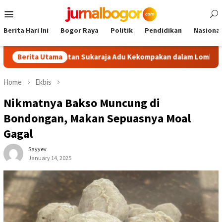
Skip
Mobile
to
Menu
content
Berita Hari Ini
Bogor Raya
Politik
Pendidikan
Nasional
 se-Kecamatan Sukaraja Adu Kekompakan dalam Lomba PBB
Berita Utama
Home
Ekbis
Nikmatnya Bakso Muncung di
Bondongan, Makan Sepuasnya Moal
Gagal
Sayyev
January 14, 2025