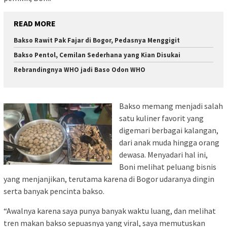
READ MORE
Bakso Rawit Pak Fajar di Bogor, Pedasnya Menggigit
Bakso Pentol, Cemilan Sederhana yang Kian Disukai
Rebrandingnya WHO jadi Baso Odon WHO
Bakso memang menjadi salah
satu kuliner favorit yang
digemari berbagai kalangan,
dari anak muda hingga orang
dewasa. Menyadari hal ini,
Boni melihat peluang bisnis
yang menjanjikan, terutama karena di Bogor udaranya dingin
serta banyak pencinta bakso.
“Awalnya karena saya punya banyak waktu luang, dan melihat
tren makan bakso sepuasnya yang viral, saya memutuskan