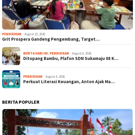
PENDIDIKAN
August 10, 2026
Grit Prospera Gandeng Pengembang, Target…
BERITA HARI INI
,
PENDIDIKAN
August 6, 2026
Ditopang Bambu, Plafon SDN Sukamaju 08 K…
PENDIDIKAN
August 4, 2026
Perkuat Literasi Keuangan, Anton Ajak Ma…
BERITA POPULER