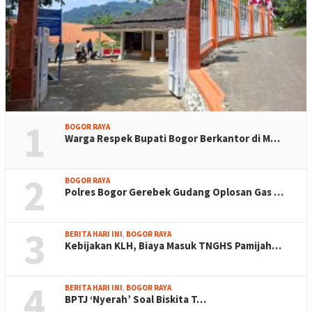
1
BOGOR RAYA
Warga Respek Bupati Bogor Berkantor di M…
2
BOGOR RAYA
Polres Bogor Gerebek Gudang Oplosan Gas …
3
BERITA HARI INI
,
BOGOR RAYA
Kebijakan KLH, Biaya Masuk TNGHS Pamijah…
4
BERITA HARI INI
,
BOGOR RAYA
BPTJ ‘Nyerah’ Soal Biskita T…