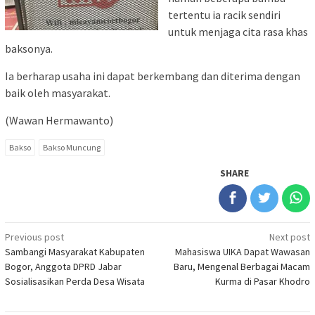
tertentu ia racik sendiri
untuk menjaga cita rasa khas
baksonya.
Ia berharap usaha ini dapat berkembang dan diterima dengan
baik oleh masyarakat.
(Wawan Hermawanto)
Bakso
Bakso Muncung
SHARE
Post
Previous post
Next post
Sambangi Masyarakat Kabupaten
Mahasiswa UIKA Dapat Wawasan
navigation
Bogor, Anggota DPRD Jabar
Baru, Mengenal Berbagai Macam
Sosialisasikan Perda Desa Wisata
Kurma di Pasar Khodro