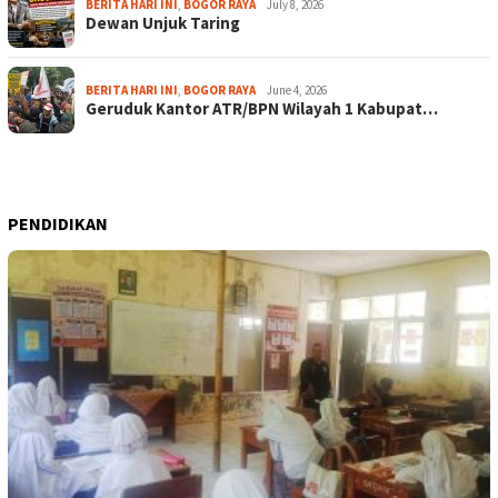
BERITA HARI INI
,
BOGOR RAYA
July 8, 2026
Dewan Unjuk Taring
BERITA HARI INI
,
BOGOR RAYA
June 4, 2026
Geruduk Kantor ATR/BPN Wilayah 1 Kabupat…
PENDIDIKAN