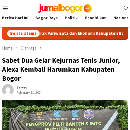
Skip
Mobile
to
Menu
content
Berita Hari Ini
Bogor Raya
Politik
Pendidikan
Nasional
, Dongkrak Pariwisata dan Ekonomi Kabupaten Bogor
Berita Utama
Tour
Home
Olahraga
Sabet Dua Gelar Kejurnas Tenis Junior,
Alexa Kembali Harumkan Kabupaten
Bogor
Sayyev
February 21, 2024