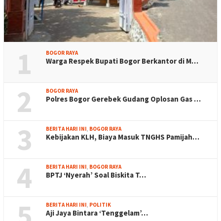
1
BOGOR RAYA
Warga Respek Bupati Bogor Berkantor di M…
2
BOGOR RAYA
Polres Bogor Gerebek Gudang Oplosan Gas …
3
BERITA HARI INI
,
BOGOR RAYA
Kebijakan KLH, Biaya Masuk TNGHS Pamijah…
4
BERITA HARI INI
,
BOGOR RAYA
BPTJ ‘Nyerah’ Soal Biskita T…
5
BERITA HARI INI
,
POLITIK
Aji Jaya Bintara ‘Tenggelam’…