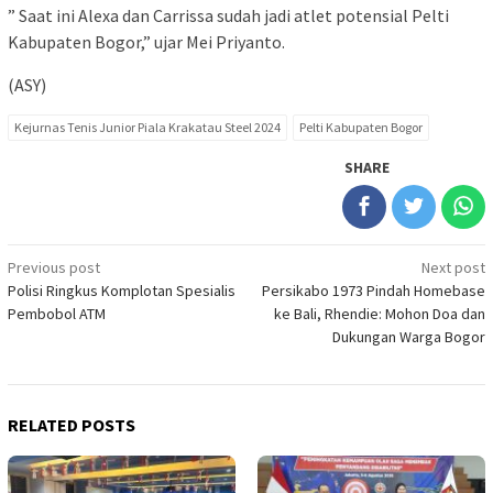
” Saat ini Alexa dan Carrissa sudah jadi atlet potensial Pelti
Kabupaten Bogor,” ujar Mei Priyanto.
(ASY)
Kejurnas Tenis Junior Piala Krakatau Steel 2024
Pelti Kabupaten Bogor
SHARE
Post
Previous post
Next post
Polisi Ringkus Komplotan Spesialis
Persikabo 1973 Pindah Homebase
navigation
Pembobol ATM
ke Bali, Rhendie: Mohon Doa dan
Dukungan Warga Bogor
RELATED POSTS