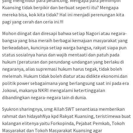
yang menghibur para pelancong. Mengapa para pemimpin
Kuansing tidak berpikir dan berbuat seperti itu? Mengapa
mereka bisa, kok kita tidak? Hal ini menjadi perenungan kita
pagi yang cerah dan ceria ini.!!!
Mohon diingat dan diresapi bahwa setiap Nagori atau negara-
bangsa yang bisa meraih berbagai kemajuan masyarakat yang
berkeadaban, kuncinya setiap warga bangsa, rakyat siapa pun
status sosialnya harus dan wajib mentaati dan patuh pada
hukum (peraturan dan perundang-undangan yang berlaku di
negaranya, alias supremasi hukum harus tegak, tidak boleh
melemah. Hukum tidak boleh diatur atau didikte ekonomi.dan
politik power sebagaimana yang berlangsung saat ini pada era
Jokowi, makanya NKRI mengalami ketertinggalan
dibandingkan negara-negara lain di dunia.
Syukron sharingnya, smg Allah SWT senantiasa memberikan
rahmat dan hidayahNya kpd Rakyat Kuansing, teristimewa buat
kalangan elitenya yaitu Forkopinda, Pejabat Pemkab, Tokoh
Masyarakat dan Tokoh Masyarakat Kuansing agar