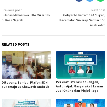
Post
Previous post
Next post
Puluhan Mahasiswa UIKA Mulai KKN
Gebyar Muharram 1447 Hijrah,
navigation
di Desa Nagrak
Kecamatan Sukaraja Santuni 150
Anak Yatim
RELATED POSTS
Perkuat Literasi Keuangan,
Ditopang Bambu, Plafon SDN
Anton Ajak Masyarakat Lawan
Sukamaju 08 Khawatir Ambruk
Judi Online dan Pinjol Ilegal