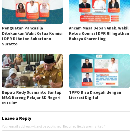
Penguatan Pancasila
Ancam Masa Depan Anak, Wakil
Ditekankan Wakil Ketua Komisi
Ketua Komisi I DPR RI Ingatkan
I DPR RI Anton Sukartono
Bahaya Sharenting
Suratto
Bupati Rudy Susmanto Santap
TPPO Bisa Dicegah dengan
MBG Bareng Pelajar SD Negeri
Literasi Digital
05 Lulut
Leave a Reply
Your email address will not be published.
Required fields are marked
*