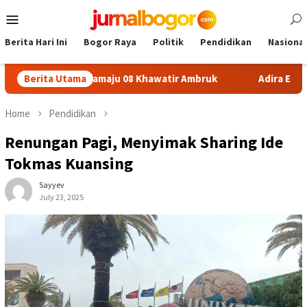
Skip
Mobile
to
Menu
content
Berita Hari Ini
Bogor Raya
Politik
Pendidikan
Nasional
SDN Sukamaju 08 Khawatir Ambruk
Berita Utama
Adira Expo Merdeka T
Home
Pendidikan
Renungan Pagi, Menyimak Sharing Ide
Tokmas Kuansing
Sayyev
July 23, 2025