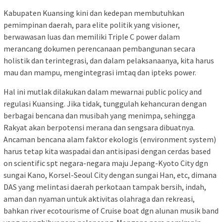
Kabupaten Kuansing kini dan kedepan membutuhkan
pemimpinan daerah, para elite politik yang visioner,
berwawasan luas dan memiliki Triple C power dalam
merancang dokumen perencanaan pembangunan secara
holistik dan terintegrasi, dan dalam pelaksanaanya, kita harus
mau dan mampu, mengintegrasi imtaq dan ipteks power.
Hal ini mutlak dilakukan dalam mewarnai public policy and
regulasi Kuansing. Jika tidak, tunggulah kehancuran dengan
berbagai bencana dan musibah yang menimpa, sehingga
Rakyat akan berpotensi merana dan sengsara dibuatnya.
Ancaman bencana alam faktor ekologis (environment system)
harus tetap kita waspadai dan antisipasi dengan cerdas based
on scientific spt negara-negara maju Jepang-Kyoto City dgn
sungai Kano, Korsel-Seoul City dengan sungai Han, etc, dimana
DAS yang melintasi daerah perkotaan tampak bersih, indah,
aman dan nyaman untuk aktivitas olahraga dan rekreasi,
bahkan river ecotourisme of Cruise boat dgn alunan musik band