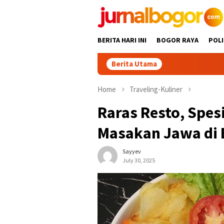
Skip
to
content
BERITA HARI INI
BOGOR RAYA
POLI
Berita Utama
Home
Traveling-Kuliner
Raras Resto, Spesi
Masakan Jawa di 
Sayyev
July 30, 2025