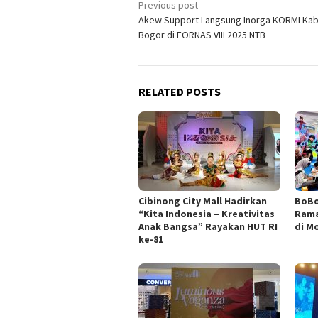
Post
Previous post
Akew Support Langsung Inorga KORMI Ka
navigation
Bogor di FORNAS VIII 2025 NTB
RELATED POSTS
Cibinong City Mall Hadirkan
BoBo
“Kita Indonesia – Kreativitas
Rama
Anak Bangsa” Rayakan HUT RI
di M
ke-81