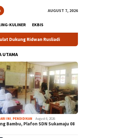
h
AUGUST 7, 2026
ING-KULINER
EKBIS
Ridwan Rusliadi
Cibinong City Mall Hadirkan “Kita Indon
A UTAMA
ARI INI
,
PENDIDIKAN
August 6, 2026
ng Bambu, Plafon SDN Sukamaju 08