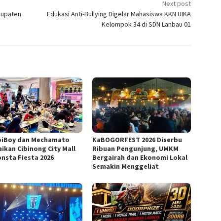
Next post
bupaten
Edukasi Anti-Bullying Digelar Mahasiswa KKN UIKA
Kelompok 34 di SDN Lanbau 01
iBoy dan Mechamato
KaBOGORFEST 2026 Diserbu
ikan Cibinong City Mall
Ribuan Pengunjung, UMKM
onsta Fiesta 2026
Bergairah dan Ekonomi Lokal
Semakin Menggeliat