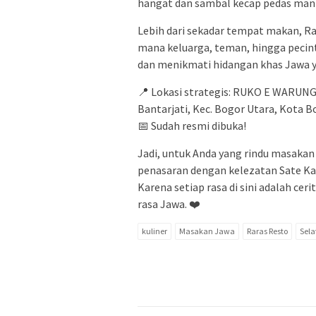
hangat dan sambal kecap pedas man
Lebih dari sekadar tempat makan, Ra
mana keluarga, teman, hingga pecint
dan menikmati hidangan khas Jawa y
📍 Lokasi strategis: RUKO E WARUNG 
Bantarjati, Kec. Bogor Utara, Kota B
📅 Sudah resmi dibuka!
Jadi, untuk Anda yang rindu masakan 
penasaran dengan kelezatan Sate Ka
Karena setiap rasa di sini adalah cer
rasa Jawa. ❤️
kuliner
Masakan Jawa
Raras Resto
Sela