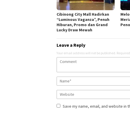
Cibinong City Mall Hadirkan
Melo
“Luminous Vaganza”, Penuh
Meri
Hiburan, Promo dan Grand
Peno
Lucky Draw Mewah
Leave a Reply
Your email address will not be published.
Required
Save my name, email, and website in t