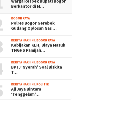
1
Warga Respek Bupati Bogor
Berkantor di M…
2
BOGOR RAYA
Polres Bogor Gerebek
Gudang Oplosan Gas …
3
BERITA HARI INI
,
BOGOR RAYA
Kebijakan KLH, Biaya Masuk
TNGHS Pamijah…
4
BERITA HARI INI
,
BOGOR RAYA
BPTJ ‘Nyerah’ Soal Biskita
T…
5
BERITA HARI INI
,
POLITIK
Aji Jaya Bintara
‘Tenggelam’…