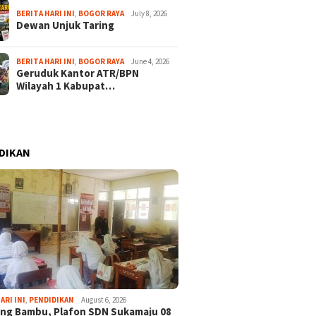
BERITA HARI INI
,
BOGOR RAYA
July 8, 2026
Dewan Unjuk Taring
BERITA HARI INI
,
BOGOR RAYA
June 4, 2026
Geruduk Kantor ATR/BPN
Wilayah 1 Kabupat…
DIKAN
ARI INI
,
PENDIDIKAN
August 6, 2026
ng Bambu, Plafon SDN Sukamaju 08