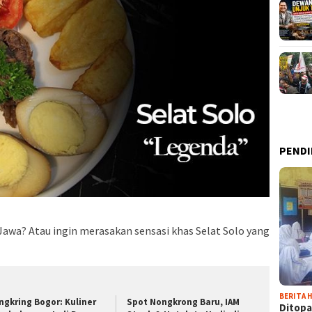
PENDI
awa? Atau ingin merasakan sensasi khas Selat Solo yang
BERITA H
ngkring Bogor: Kuliner
Spot Nongkrong Baru, IAM
Ditopa