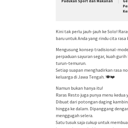
Padukan Sport dan Makanan
Ge
Pe
Ke
Kini tak perlu jauh-jauh ke Solo! Rara
baru untuk Anda yang rindu cita ras
Mengusung konsep tradisional-moder
perpaduan sayuran segar, kuah gurih
turun-temurun.
Setiap suapan menghadirkan rasa n
keluarga di Jawa Tengah. 🍽️❤️
Namun bukan hanya itu!
Raras Resto juga punya menu kedua y
Dibuat dari potongan daging kambin
hingga ke dalam. Dipanggang denga
menggugah selera.
Satu tusuk saja cukup untuk membuat 