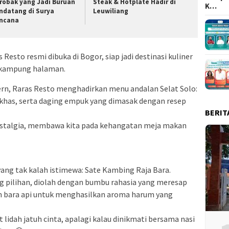
robak yang Jadi Buruan
Steak & Hotplate Hadir di
K…
ndatang di Surya
Leuwiliang
ncana
s Resto resmi dibuka di Bogor, siap jadi destinasi kuliner
a kampung halaman.
n, Raras Resto menghadirkan menu andalan Selat Solo:
 khas, serta daging empuk yang dimasak dengan resep
BERIT
ostalgia, membawa kita pada kehangatan meja makan
ang tak kalah istimewa: Sate Kambing Raja Bara.
g pilihan, diolah dengan bumbu rahasia yang meresap
n bara api untuk menghasilkan aroma harum yang
lidah jatuh cinta, apalagi kalau dinikmati bersama nasi