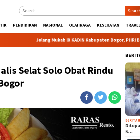
Searc
TIK
PENDIDIKAN
NASIONAL
OLAHRAGA
KESEHATAN
TRAVEL
Jelang Mukab IX KADIN Kabupaten Bogor, PHRI Bulat Dukung 
BERIT
alis Selat Solo Obat Rindu
Bogor
BERITA H
Ditopa
K…