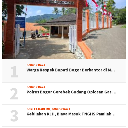
1
BOGOR RAYA
Warga Respek Bupati Bogor Berkantor di M…
2
BOGOR RAYA
Polres Bogor Gerebek Gudang Oplosan Gas …
3
BERITA HARI INI
,
BOGOR RAYA
Kebijakan KLH, Biaya Masuk TNGHS Pamijah…