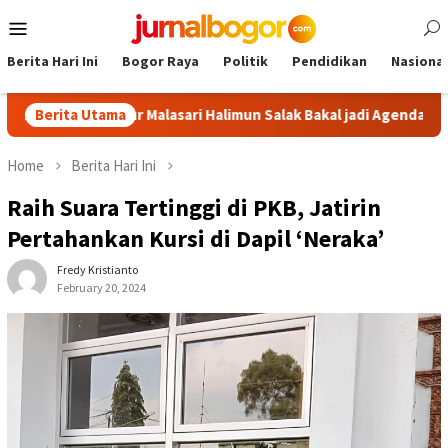
Skip
Mobile
to
Menu
content
Berita Hari Ini
Bogor Raya
Politik
Pendidikan
Nasional
or: Tour Malasari Halimun Salak Bakal jadi Agenda Tahunan
Berita Utama
Home
Berita Hari Ini
Raih Suara Tertinggi di PKB, Jatirin
Pertahankan Kursi di Dapil ‘Neraka’
Fredy Kristianto
February 20, 2024