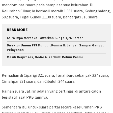
mendominasi suara pada hampir semua kelurahan. Di
Kelurahan Ciluar, ia berhasil meraih 1.381 suara, Kedunghalang,
582 suara, Tegal Gundil 1.138 suara, Bantarjati 316 suara
READ MORE
Adira Expo Merdeka Tawarkan Bunga 1,76 Persen
Direktur Umum PPJ Mundur, Komisi II: Jangan Sampai Ganggu
Pelayanan
Masih Berproses, Dedie A. Rachim: Belum Resmi
Kemudian di Ciparigi 321 suara, Tanahbaru sebanyak 337 suara,
Cimahpar 281 suara, dan Cibuluh 344 suara.
Raihan suara Jatirin adalah yang tertinggi di antara calon
legislatif asal PKB lainnya.
Sementara itu, untuk suara partai secara keseluruhan PKB
berhasil meraih 11.470 suara. Dengan demikian, Jatirin berhak