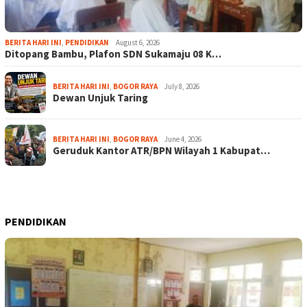
BERITA HARI INI
,
PENDIDIKAN
August 6, 2026
Ditopang Bambu, Plafon SDN Sukamaju 08 K…
BERITA HARI INI
,
BOGOR RAYA
July 8, 2026
Dewan Unjuk Taring
BERITA HARI INI
,
BOGOR RAYA
June 4, 2026
Geruduk Kantor ATR/BPN Wilayah 1 Kabupat…
PENDIDIKAN