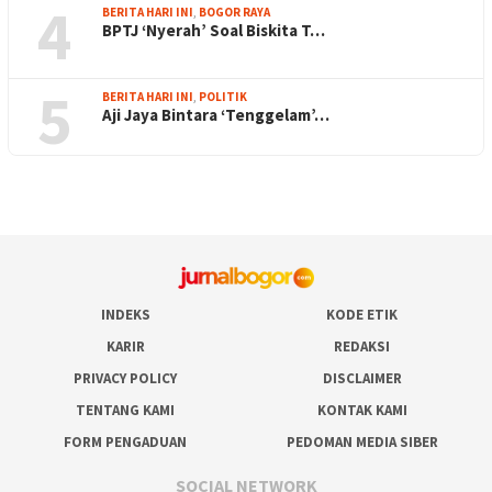
4
BERITA HARI INI
,
BOGOR RAYA
BPTJ ‘Nyerah’ Soal Biskita T…
5
BERITA HARI INI
,
POLITIK
Aji Jaya Bintara ‘Tenggelam’…
INDEKS
KODE ETIK
KARIR
REDAKSI
PRIVACY POLICY
DISCLAIMER
TENTANG KAMI
KONTAK KAMI
FORM PENGADUAN
PEDOMAN MEDIA SIBER
SOCIAL NETWORK