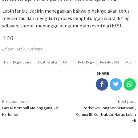
Lebih lanjut, Jatirin menegaskan bahwa pihaknya akan terus
memantau dan mengikuti proses penghitungan suara di tiap
wilayah, sambil menunggu pengumuman resmi dari KPU.
(FDY)
Editor: Fredy Kristianto
Dapil Bogor utara
Dapil neraka
Jatirin
Kota Bogor
Pemilu 2024
PKB
SHARE
Post
Previous post
Next post
Gus M Kembali Melenggang ke
Peristiwa Longsor Muarasari,
navigation
Parlemen
Komisi III: Kontraktor Harus Lebih
Jeli