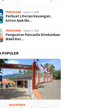
PENDIDIKAN
August 4, 2026
Perkuat Literasi Keuangan,
Anton Ajak Ma…
PENDIDIKAN
August 2, 2026
Penguatan Pancasila Ditekankan
Wakil Ket…
alasari Halimun Salak
Ekspedisi Bogor Biru ke-5,
A POPULER
iminati, Ratusan Rider
Partai Demokrat Lakukan
8 Provinsi Ramaikan
Bersih-bersih Sungai di
 Bogor Cup 2026
Jasinga
BOGOR RAYA