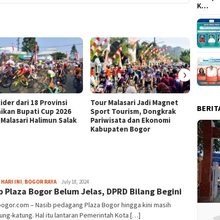
K…
›
ider dari 18 Provinsi
Tour Malasari Jadi Magnet
Tour M
BERIT
ikan Bupati Cup 2026
Sport Tourism, Dongkrak
Kian D
 Malasari Halimun Salak
Pariwisata dan Ekonomi
dari 1
Kabupaten Bogor
Bupati
Fredy
 HARI INI
,
BOGOR RAYA
July 18, 2024
b Plaza Bogor Belum Jelas, DPRD Bilang Begini
Kristianto
bogor.com – Nasib pedagang Plaza Bogor hingga kini masih
ung-katung. Hal itu lantaran Pemerintah Kota […]