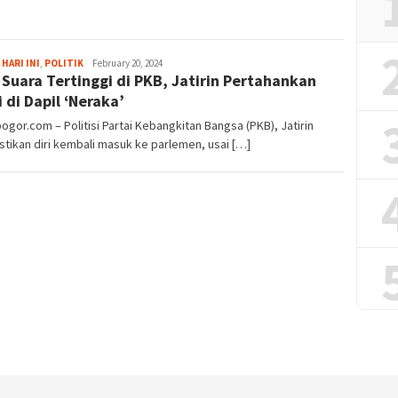
Fredy
 HARI INI
,
POLITIK
February 20, 2024
 Suara Tertinggi di PKB, Jatirin Pertahankan
Kristianto
i di Dapil ‘Neraka’
bogor.com – Politisi Partai Kebangkitan Bangsa (PKB), Jatirin
ikan diri kembali masuk ke parlemen, usai […]