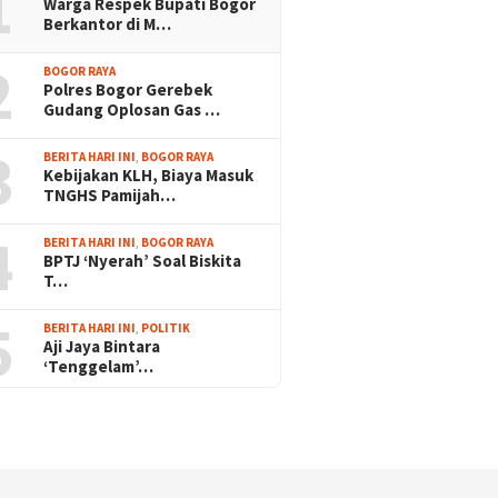
1
Warga Respek Bupati Bogor
Berkantor di M…
2
BOGOR RAYA
Polres Bogor Gerebek
Gudang Oplosan Gas …
3
BERITA HARI INI
,
BOGOR RAYA
Kebijakan KLH, Biaya Masuk
TNGHS Pamijah…
4
BERITA HARI INI
,
BOGOR RAYA
BPTJ ‘Nyerah’ Soal Biskita
T…
5
BERITA HARI INI
,
POLITIK
Aji Jaya Bintara
‘Tenggelam’…