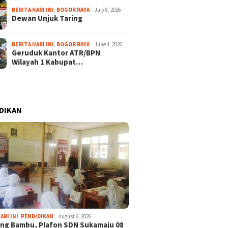
BERITA HARI INI
,
BOGOR RAYA
July 8, 2026
Dewan Unjuk Taring
BERITA HARI INI
,
BOGOR RAYA
June 4, 2026
Geruduk Kantor ATR/BPN
Wilayah 1 Kabupat…
DIKAN
ARI INI
,
PENDIDIKAN
August 6, 2026
ng Bambu, Plafon SDN Sukamaju 08