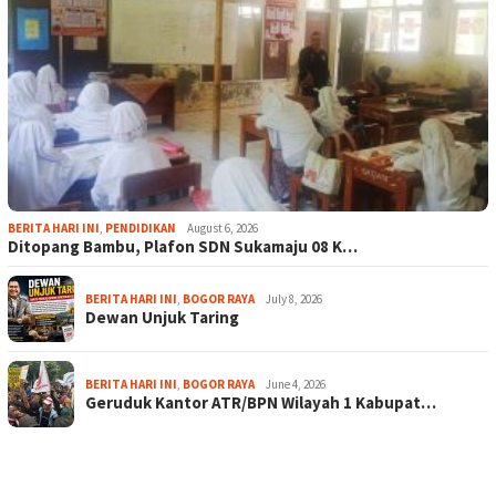
BERITA HARI INI
,
PENDIDIKAN
August 6, 2026
Ditopang Bambu, Plafon SDN Sukamaju 08 K…
BERITA HARI INI
,
BOGOR RAYA
July 8, 2026
Dewan Unjuk Taring
BERITA HARI INI
,
BOGOR RAYA
June 4, 2026
Geruduk Kantor ATR/BPN Wilayah 1 Kabupat…