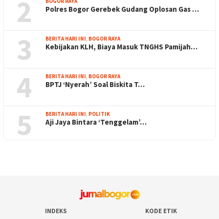
2
BOGOR RAYA
Polres Bogor Gerebek Gudang Oplosan Gas …
3
BERITA HARI INI
,
BOGOR RAYA
Kebijakan KLH, Biaya Masuk TNGHS Pamijah…
4
BERITA HARI INI
,
BOGOR RAYA
BPTJ ‘Nyerah’ Soal Biskita T…
5
BERITA HARI INI
,
POLITIK
Aji Jaya Bintara ‘Tenggelam’…
INDEKS
KODE ETIK