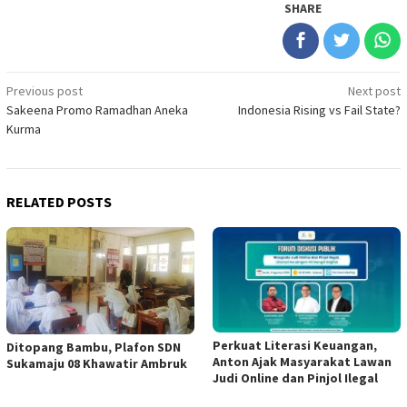
SHARE
Post
Previous post
Next post
Sakeena Promo Ramadhan Aneka
Indonesia Rising vs Fail State?
navigation
Kurma
RELATED POSTS
Perkuat Literasi Keuangan,
Ditopang Bambu, Plafon SDN
Anton Ajak Masyarakat Lawan
Sukamaju 08 Khawatir Ambruk
Judi Online dan Pinjol Ilegal