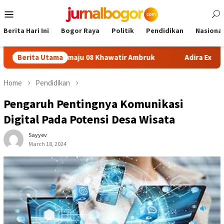
Skip
Mobile
to
Menu
content
Berita Hari Ini
Bogor Raya
Politik
Pendidikan
Nasional
DN Sukamaju 08 Khawatir Ambruk
Berita Utama
Adira Expo Merdeka Ta
Home
Pendidikan
Pengaruh Pentingnya Komunikasi
Digital Pada Potensi Desa Wisata
Sayyev
March 18, 2024