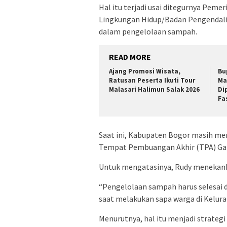
Hal itu terjadi usai ditegurnya Pe
Lingkungan Hidup/Badan Pengendali
dalam pengelolaan sampah.
READ MORE
Ajang Promosi Wisata,
Bu
Ratusan Peserta Ikuti Tour
Ma
Malasari Halimun Salak 2026
Di
Fa
Saat ini, Kabupaten Bogor masih m
Tempat Pembuangan Akhir (TPA) Galu
Untuk mengatasinya, Rudy menekanka
“Pengelolaan sampah harus selesai 
saat melakukan sapa warga di Kelur
Menurutnya, hal itu menjadi strateg