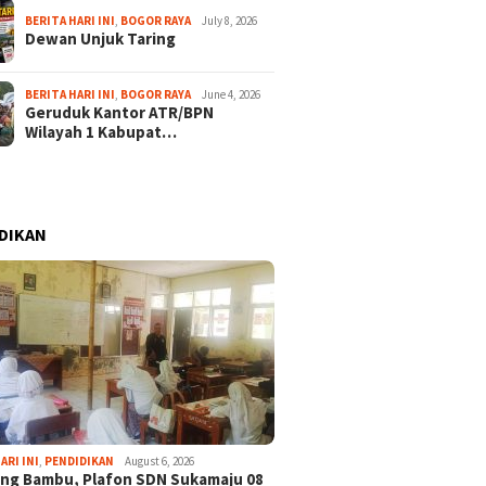
BERITA HARI INI
,
BOGOR RAYA
July 8, 2026
Dewan Unjuk Taring
BERITA HARI INI
,
BOGOR RAYA
June 4, 2026
Geruduk Kantor ATR/BPN
Wilayah 1 Kabupat…
DIKAN
ARI INI
,
PENDIDIKAN
August 6, 2026
ng Bambu, Plafon SDN Sukamaju 08