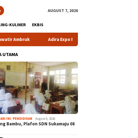
h
AUGUST 7, 2026
ING-KULINER
EKBIS
uk
Adira Expo Merdeka Tawarkan Bunga 1,76 Persen
A UTAMA
ARI INI
,
PENDIDIKAN
August 6, 2026
ng Bambu, Plafon SDN Sukamaju 08