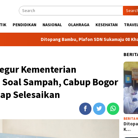
Searc
TIK
PENDIDIKAN
NASIONAL
OLAHRAGA
KESEHATAN
TRAVEL
Ditopang Bambu, Plafon SDN Sukamaju 08 Khawatir Ambr
BERIT
egur Kementerian
 Soal Sampah, Cabup Bogor
ap Selesaikan
BERITA H
Ditopa
K…