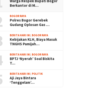
1
Warga Respek Bupati Bogor
Berkantor di M…
2
BOGOR RAYA
Polres Bogor Gerebek
Gudang Oplosan Gas …
3
BERITA HARI INI
,
BOGOR RAYA
Kebijakan KLH, Biaya Masuk
TNGHS Pamijah…
4
BERITA HARI INI
,
BOGOR RAYA
BPTJ ‘Nyerah’ Soal Biskita
T…
5
BERITA HARI INI
,
POLITIK
Aji Jaya Bintara
‘Tenggelam’…