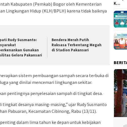
K…
merintah Kabupaten (Pemkab) Bogor oleh Kementerian
an Lingkungan Hidup (KLH/BPLH) karena tidak baiknya
pati Rudy Susmanto:
Bendera Merah Putih
syarakat
Raksasa Terbentang Megah
perkenankan Gunakan
di Stadion Pakansari
silitas Gelora Pakansari
BERIT
enerapkan sistem pembuangan sampah secara terbuka di
ga yang dinilai mencemari lingkungan sekitar.
n pentingnya penyelesaian sampah di tingkat desa.
di tingkat desanya masing-masing,” ujar Rudy Susmanto
ahan Pabuaran, Kecamatan Cibinong, Rabu (13/11).
i penting dalam lima tahun ke depan untuk kebijakan