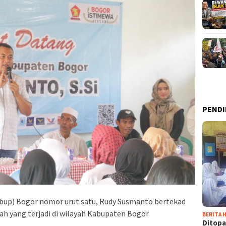
PENDI
abup) Bogor nomor urut satu, Rudy Susmanto bertekad
h yang terjadi di wilayah Kabupaten Bogor.
BERITA H
Ditopa