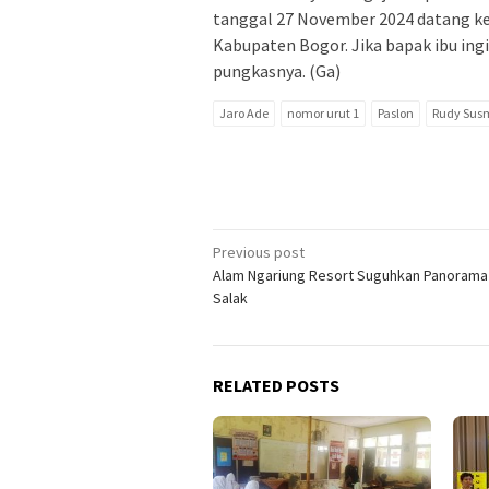
tanggal 27 November 2024 datang k
Kabupaten Bogor. Jika bapak ibu ingi
pungkasnya. (Ga)
Jaro Ade
nomor urut 1
Paslon
Rudy Sus
Post
Previous post
Alam Ngariung Resort Suguhkan Panoram
navigation
Salak
RELATED POSTS