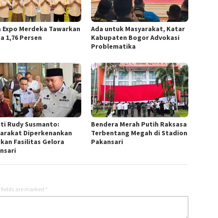
a Expo Merdeka Tawarkan
Ada untuk Masyarakat, Katar
a 1,76 Persen
Kabupaten Bogor Advokasi
Problematika
ti Rudy Susmanto:
Bendera Merah Putih Raksasa
arakat Diperkenankan
Terbentang Megah di Stadion
kan Fasilitas Gelora
Pakansari
nsari
 fields are marked
*