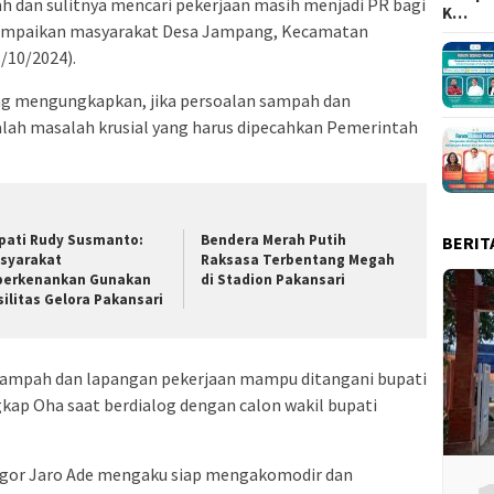
h dan sulitnya mencari pekerjaan masih menjadi PR bagi
K…
isampaikan masyarakat Desa Jampang, Kecamatan
/10/2024).
g mengungkapkan, jika persoalan sampah dan
alah masalah krusial yang harus dipecahkan Pemerintah
pati Rudy Susmanto:
Bendera Merah Putih
BERIT
syarakat
Raksasa Terbentang Megah
perkenankan Gunakan
di Stadion Pakansari
silitas Gelora Pakansari
 sampah dan lapangan pekerjaan mampu ditangani bupati
kap Oha saat berdialog dengan calon wakil bupati
Bogor Jaro Ade mengaku siap mengakomodir dan