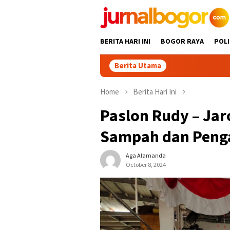
Skip
to
content
BERITA HARI INI
BOGOR RAYA
POLI
Berita Utama
Home
Berita Hari Ini
Paslon Rudy – Jar
Sampah dan Peng
Aga Alamanda
October 8, 2024