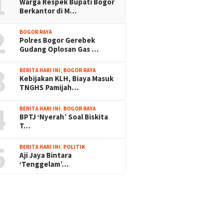
1
Warga Respek Bupati Bogor
Berkantor di M…
2
BOGOR RAYA
Polres Bogor Gerebek
Gudang Oplosan Gas …
3
BERITA HARI INI
,
BOGOR RAYA
Kebijakan KLH, Biaya Masuk
TNGHS Pamijah…
4
BERITA HARI INI
,
BOGOR RAYA
BPTJ ‘Nyerah’ Soal Biskita
T…
5
BERITA HARI INI
,
POLITIK
Aji Jaya Bintara
‘Tenggelam’…