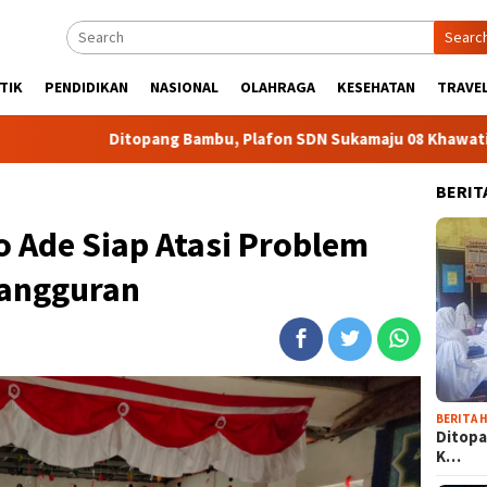
Searc
TIK
PENDIDIKAN
NASIONAL
OLAHRAGA
KESEHATAN
TRAVEL
Ditopang Bambu, Plafon SDN Sukamaju 08 Khawatir Ambruk
BERIT
o Ade Siap Atasi Problem
angguran
BERITA H
Ditopa
K…