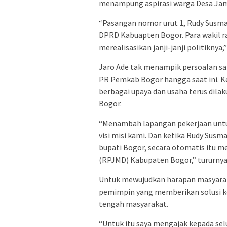
menampung aspirasi warga Desa Jampa
“Pasangan nomor urut 1, Rudy Susman
DPRD Kabuapten Bogor. Para wakil ra
merealisasikan janji-janji politiknya,
Jaro Ade tak menampik persoalan s
PR Pemkab Bogor hangga saat ini. K
berbagai upaya dan usaha terus dil
Bogor.
“Menambah lapangan pekerjaan unt
visi misi kami. Dan ketika Rudy Susm
bupati Bogor, secara otomatis itu
(RPJMD) Kabupaten Bogor,” tururnya
Untuk mewujudkan harapan masyarak
pemimpin yang memberikan solusi kon
tengah masyarakat.
“Untuk itu saya mengajak kepada sel