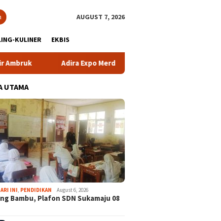
h
AUGUST 7, 2026
ING-KULINER
EKBIS
Adira Expo Merdeka Tawarkan Bunga 1,76 Persen
Atle
A UTAMA
ARI INI
,
PENDIDIKAN
August 6, 2026
ng Bambu, Plafon SDN Sukamaju 08