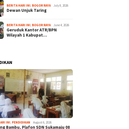
BERITA HARI INI
,
BOGOR RAYA
July 8, 2026
Dewan Unjuk Taring
BERITA HARI INI
,
BOGOR RAYA
June 4, 2026
Geruduk Kantor ATR/BPN
Wilayah 1 Kabupat…
DIKAN
ARI INI
,
PENDIDIKAN
August 6, 2026
ng Bambu, Plafon SDN Sukamaju 08