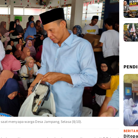
PENDI
e) saat menyapa warga Desa Jampang, Selasa (8/10).
BERITA H
Ditopa