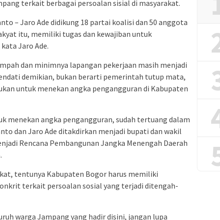
ng terkait berbagai persoalan sisial di masyarakat.
to – Jaro Ade didikung 18 partai koalisi dan 50 anggota
kyat itu, memiliki tugas dan kewajiban untuk
” kata Jaro Ade.
ampah dan minimnya lapangan pekerjaan masih menjadi
endati demikian, bukan berarti pemerintah tutup mata,
akukan untuk menekan angka pengangguran di Kabupaten
uk menekan angka pengangguran, sudah tertuang dalam
anto dan Jaro Ade ditakdirkan menjadi bupati dan wakil
 menjadi Rencana Pembangunan Jangka Menengah Daerah
.
at, tentunya Kabupaten Bogor harus memiliki
krit terkait persoalan sosial yang terjadi ditengah-
uruh warga Jampang yang hadir disini, jangan lupa