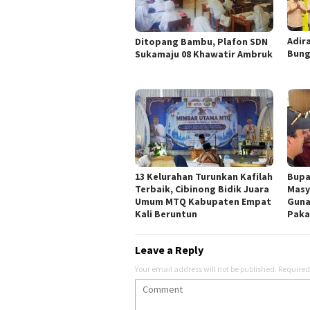
Adir
Ditopang Bambu, Plafon SDN
Bung
Sukamaju 08 Khawatir Ambruk
13 Kelurahan Turunkan Kafilah
Bupa
Terbaik, Cibinong Bidik Juara
Masy
Umum MTQ Kabupaten Empat
Guna
Kali Beruntun
Paka
Leave a Reply
Your email address will not be published.
Required