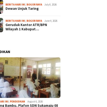
BERITA HARI INI
,
BOGOR RAYA
July 8, 2026
Dewan Unjuk Taring
BERITA HARI INI
,
BOGOR RAYA
June 4, 2026
Geruduk Kantor ATR/BPN
Wilayah 1 Kabupat…
DIKAN
ARI INI
,
PENDIDIKAN
August 6, 2026
ng Bambu, Plafon SDN Sukamaju 08