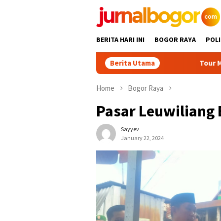
Skip
to
content
BERITA HARI INI
BOGOR RAYA
POLI
Berita Utama
Tour Malasari Jadi 
Home
Bogor Raya
Pasar Leuwiliang 
Sayyev
January 22, 2024