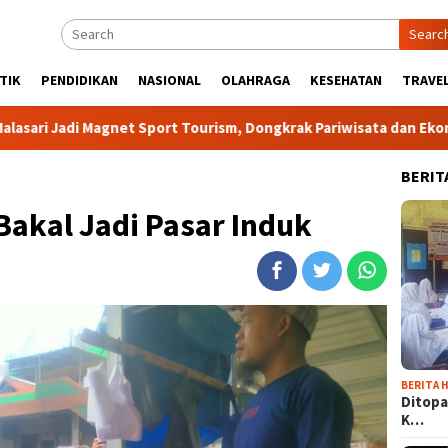
Searc
TIK
PENDIDIKAN
NASIONAL
OLAHRAGA
KESEHATAN
TRAVEL
Magnet Sport Tourism, Dongkrak Pariwisata dan Ekonomi Kabupat
BERIT
Bakal Jadi Pasar Induk
BERITA H
Ditopa
K…