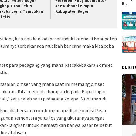
estasi Polres Bogor
Presiden, Rudy Susmanto-
K…
gkap 1 Ton Lebih
Ade Ruhandi Pimpin
rkoba Jenis Tembakau
Kabupaten Bogor
ntetis
liang kita naikkan jadi pasar induk karena di Kabupaten
tumnya terbakar ada musibah bencana maka kita coba
mset para pedagang yang mana pascakebakaran omset
BERIT
tis.
 masalah omset yang mana saat ini memang omset
bakaran. Kita meminta harapan kepada Bupati agar
bali,” kata salah satu pedagang kelapa, Muhamarudi.
n, dia bersama rombongan melihat kondisi Pasar
nganan sementara yaitu los yang ukurannya sangat
gkah-langkah untuk memastikan bahwa pasar tersebut
revitalisasi.