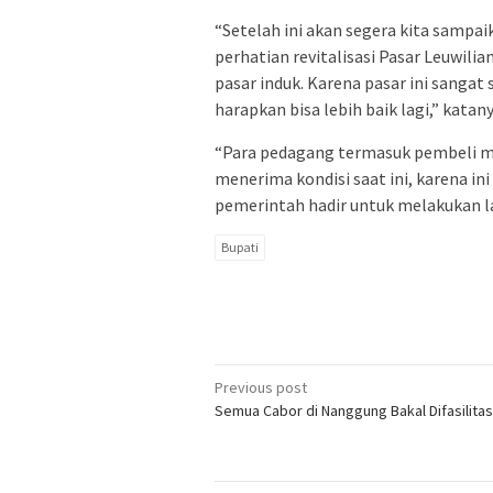
“Setelah ini akan segera kita samp
perhatian revitalisasi Pasar Leuwilia
pasar induk. Karena pasar ini sangat 
harapkan bisa lebih baik lagi,” katany
“Para pedagang termasuk pembeli 
menerima kondisi saat ini, karena ini
pemerintah hadir untuk melakukan 
Bupati
Post
Previous post
Semua Cabor di Nanggung Bakal Difasilita
navigation