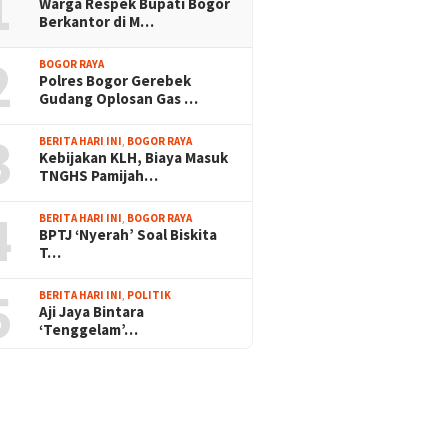
1
Warga Respek Bupati Bogor
Berkantor di M…
2
BOGOR RAYA
Polres Bogor Gerebek
Gudang Oplosan Gas …
3
BERITA HARI INI
,
BOGOR RAYA
Kebijakan KLH, Biaya Masuk
TNGHS Pamijah…
4
BERITA HARI INI
,
BOGOR RAYA
BPTJ ‘Nyerah’ Soal Biskita
T…
5
BERITA HARI INI
,
POLITIK
Aji Jaya Bintara
‘Tenggelam’…