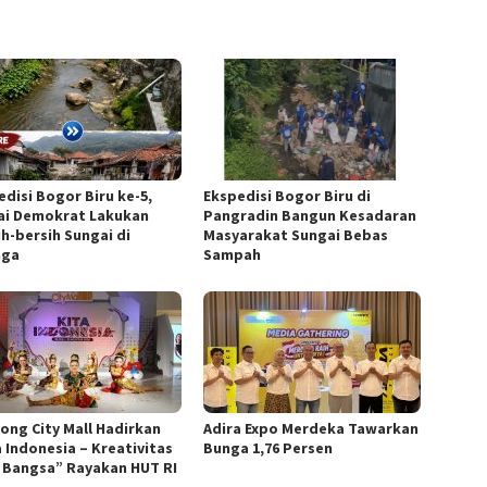
edisi Bogor Biru ke-5,
Ekspedisi Bogor Biru di
ai Demokrat Lakukan
Pangradin Bangun Kesadaran
ih-bersih Sungai di
Masyarakat Sungai Bebas
nga
Sampah
nong City Mall Hadirkan
Adira Expo Merdeka Tawarkan
a Indonesia – Kreativitas
Bunga 1,76 Persen
 Bangsa” Rayakan HUT RI