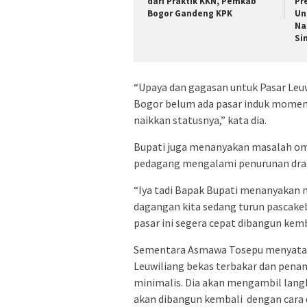
dari Praktik KKN, Pemkab
Pr
Bogor Gandeng KPK
Un
Na
Si
“Upaya dan gagasan untuk Pasar Leuwi
Bogor belum ada pasar induk momen
naikkan statusnya,” kata dia.
Bupati juga menanyakan masalah o
pedagang mengalami penurunan dras
“Iya tadi Bapak Bupati menanyakan
dagangan kita sedang turun pascake
pasar ini segera cepat dibangun kem
Sementara Asmawa Tosepu menyataka
Leuwiliang bekas terbakar dan pena
minimalis. Dia akan mengambil lan
akan dibangun kembali dengan cara di