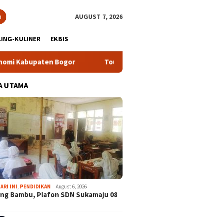
h
AUGUST 7, 2026
ING-KULINER
EKBIS
en Bogor
Tour Malasari Halimun Salak Kian Diminati, Ratus
A UTAMA
ARI INI
,
PENDIDIKAN
August 6, 2026
ng Bambu, Plafon SDN Sukamaju 08