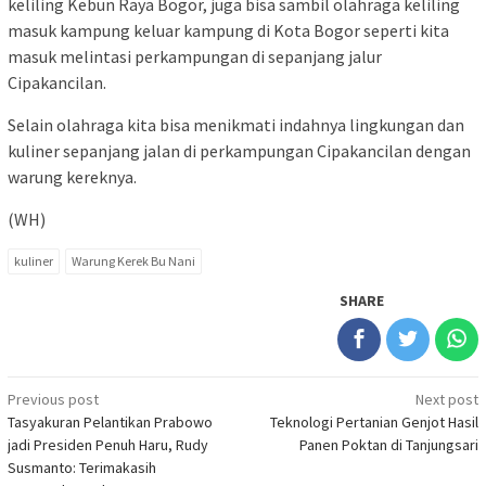
keliling Kebun Raya Bogor, juga bisa sambil olahraga keliling
masuk kampung keluar kampung di Kota Bogor seperti kita
masuk melintasi perkampungan di sepanjang jalur
Cipakancilan.
Selain olahraga kita bisa menikmati indahnya lingkungan dan
kuliner sepanjang jalan di perkampungan Cipakancilan dengan
warung kereknya.
(WH)
kuliner
Warung Kerek Bu Nani
SHARE
Post
Previous post
Next post
Tasyakuran Pelantikan Prabowo
Teknologi Pertanian Genjot Hasil
navigation
jadi Presiden Penuh Haru, Rudy
Panen Poktan di Tanjungsari
Susmanto: Terimakasih