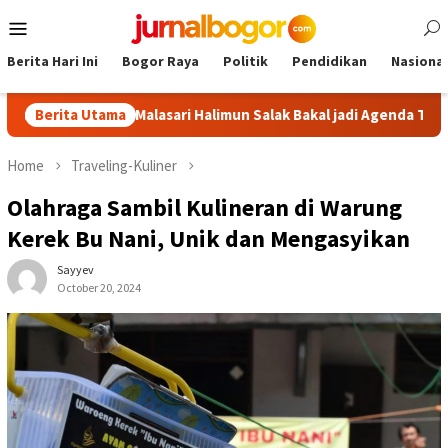
Skip
Mobile
to
Menu
content
Berita Hari Ini
Bogor Raya
Politik
Pendidikan
Nasional
: Tour Malasari Halimun Salak Bakal jadi Agenda Tahunan
Berita Utama
Home
Traveling-Kuliner
Olahraga Sambil Kulineran di Warung
Kerek Bu Nani, Unik dan Mengasyikan
Sayyev
October 20, 2024