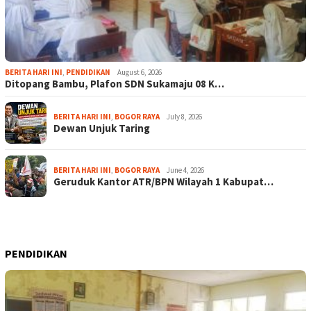
BERITA HARI INI
,
PENDIDIKAN
August 6, 2026
Ditopang Bambu, Plafon SDN Sukamaju 08 K…
BERITA HARI INI
,
BOGOR RAYA
July 8, 2026
Dewan Unjuk Taring
BERITA HARI INI
,
BOGOR RAYA
June 4, 2026
Geruduk Kantor ATR/BPN Wilayah 1 Kabupat…
PENDIDIKAN