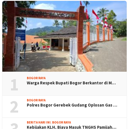
1
BOGOR RAYA
Warga Respek Bupati Bogor Berkantor di M…
2
BOGOR RAYA
Polres Bogor Gerebek Gudang Oplosan Gas …
3
BERITA HARI INI
,
BOGOR RAYA
Kebijakan KLH, Biaya Masuk TNGHS Pamijah…