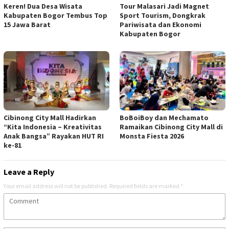
Keren! Dua Desa Wisata
Tour Malasari Jadi Magnet
Kabupaten Bogor Tembus Top
Sport Tourism, Dongkrak
15 Jawa Barat
Pariwisata dan Ekonomi
Kabupaten Bogor
Cibinong City Mall Hadirkan
BoBoiBoy dan Mechamato
“Kita Indonesia – Kreativitas
Ramaikan Cibinong City Mall di
Anak Bangsa” Rayakan HUT RI
Monsta Fiesta 2026
ke-81
Leave a Reply
Your email address will not be published.
Required fields are marked
*