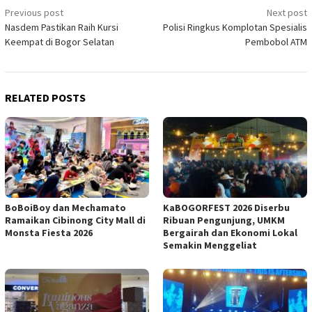
Post
Previous post
Next post
Nasdem Pastikan Raih Kursi
Polisi Ringkus Komplotan Spesialis
navigation
Keempat di Bogor Selatan
Pembobol ATM
RELATED POSTS
BoBoiBoy dan Mechamato
KaBOGORFEST 2026 Diserbu
Ramaikan Cibinong City Mall di
Ribuan Pengunjung, UMKM
Monsta Fiesta 2026
Bergairah dan Ekonomi Lokal
Semakin Menggeliat