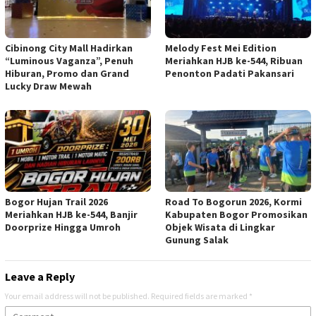
Cibinong City Mall Hadirkan
Melody Fest Mei Edition
“Luminous Vaganza”, Penuh
Meriahkan HJB ke-544, Ribuan
Hiburan, Promo dan Grand
Penonton Padati Pakansari
Lucky Draw Mewah
Bogor Hujan Trail 2026
Road To Bogorun 2026, Kormi
Meriahkan HJB ke-544, Banjir
Kabupaten Bogor Promosikan
Doorprize Hingga Umroh
Objek Wisata di Lingkar
Gunung Salak
Leave a Reply
Your email address will not be published.
Required fields are marked
*