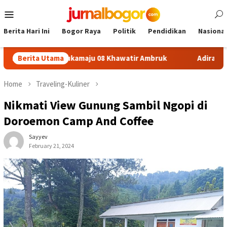
Skip
Mobile
to
Menu
content
Berita Hari Ini
Bogor Raya
Politik
Pendidikan
Nasional
on SDN Sukamaju 08 Khawatir Ambruk
Berita Utama
Adira Expo Merdek
Home
Traveling-Kuliner
Nikmati View Gunung Sambil Ngopi di
Doroemon Camp And Coffee
Sayyev
February 21, 2024