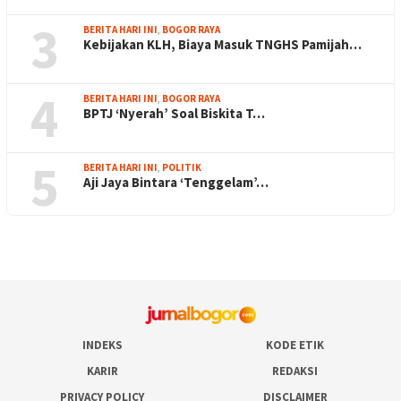
3
BERITA HARI INI
,
BOGOR RAYA
Kebijakan KLH, Biaya Masuk TNGHS Pamijah…
4
BERITA HARI INI
,
BOGOR RAYA
BPTJ ‘Nyerah’ Soal Biskita T…
5
BERITA HARI INI
,
POLITIK
Aji Jaya Bintara ‘Tenggelam’…
INDEKS
KODE ETIK
KARIR
REDAKSI
PRIVACY POLICY
DISCLAIMER