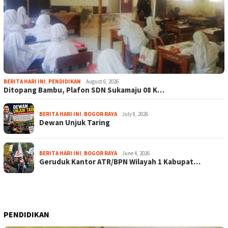
BERITA HARI INI
,
PENDIDIKAN
August 6, 2026
Ditopang Bambu, Plafon SDN Sukamaju 08 K…
BERITA HARI INI
,
BOGOR RAYA
July 8, 2026
Dewan Unjuk Taring
BERITA HARI INI
,
BOGOR RAYA
June 4, 2026
Geruduk Kantor ATR/BPN Wilayah 1 Kabupat…
PENDIDIKAN