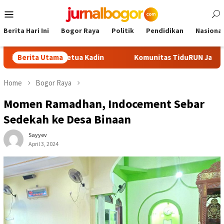
Skip
Mobile
to
Menu
content
Berita Hari Ini
Bogor Raya
Politik
Pendidikan
Nasional
Calon Ketua Kadin
Berita Utama
Komunitas TiduRUN Jajal Jalur Baru Tr
Home
Bogor Raya
Momen Ramadhan, Indocement Sebar
Sedekah ke Desa Binaan
Sayyev
April 3, 2024