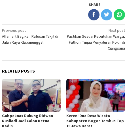
SHARE
Post
Previous post
Next post
Alfamart Bagikan Ratusan Takjil di
Pastikan Sesuai Kebutuhan Warga,
navigation
Jalan Raya Klapanunggal
Fathoni Tinjau Penyaluran Pokir di
Ciangsana
RELATED POSTS
Gabpeknas Dukung Ridwan
Keren! Dua Desa Wisata
Rusliadi Jadi Calon Ketua
Kabupaten Bogor Tembus Top
Kadin
15 Jawa Barat