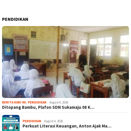
PENDIDIKAN
BERITA HARI INI
,
PENDIDIKAN
August 6, 2026
Ditopang Bambu, Plafon SDN Sukamaju 08 K…
PENDIDIKAN
August 4, 2026
Perkuat Literasi Keuangan, Anton Ajak Ma…