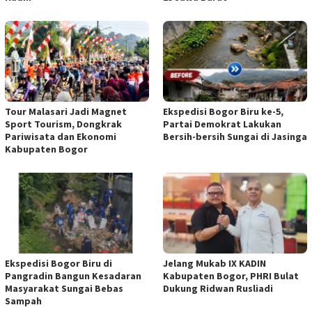
Tour Malasari Jadi Magnet
Ekspedisi Bogor Biru ke-5,
Sport Tourism, Dongkrak
Partai Demokrat Lakukan
Pariwisata dan Ekonomi
Bersih-bersih Sungai di Jasinga
Kabupaten Bogor
Ekspedisi Bogor Biru di
Jelang Mukab IX KADIN
Pangradin Bangun Kesadaran
Kabupaten Bogor, PHRI Bulat
Masyarakat Sungai Bebas
Dukung Ridwan Rusliadi
Sampah