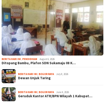
BERITA HARI INI
,
PENDIDIKAN
August 6, 2026
Ditopang Bambu, Plafon SDN Sukamaju 08 K…
BERITA HARI INI
,
BOGOR RAYA
July 8, 2026
Dewan Unjuk Taring
BERITA HARI INI
,
BOGOR RAYA
June 4, 2026
Geruduk Kantor ATR/BPN Wilayah 1 Kabupat…