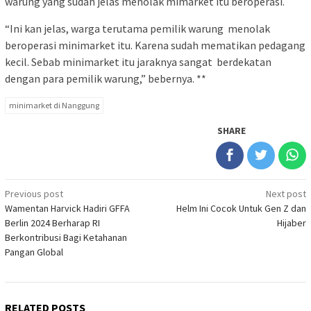
warung yang sudah jelas menolak mimarket itu beroperasi.
“Ini kan jelas, warga terutama pemilik warung menolak
beroperasi minimarket itu. Karena sudah mematikan pedagang
kecil. Sebab minimarket itu jaraknya sangat berdekatan
dengan para pemilik warung,” bebernya. **
minimarket di Nanggung
SHARE
Post
Previous post
Next post
Wamentan Harvick Hadiri GFFA
Helm Ini Cocok Untuk Gen Z dan
navigation
Berlin 2024 Berharap RI
Hijaber
Berkontribusi Bagi Ketahanan
Pangan Global
RELATED POSTS