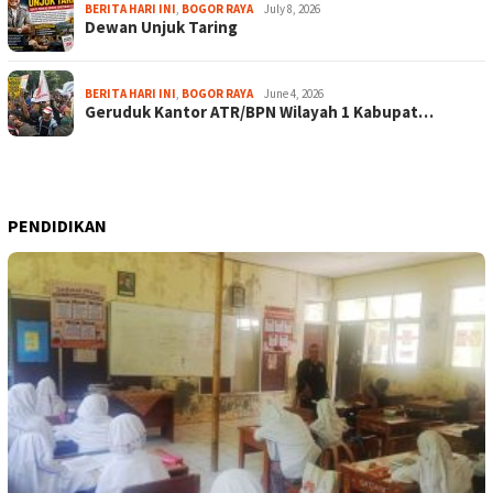
BERITA HARI INI
,
BOGOR RAYA
July 8, 2026
Dewan Unjuk Taring
BERITA HARI INI
,
BOGOR RAYA
June 4, 2026
Geruduk Kantor ATR/BPN Wilayah 1 Kabupat…
PENDIDIKAN