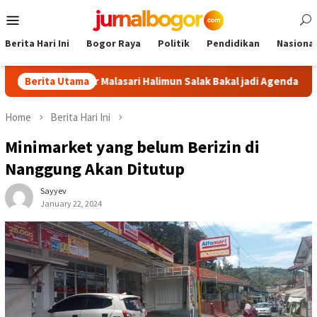
Skip
Mobile
to
Menu
content
Berita Hari Ini
Bogor Raya
Politik
Pendidikan
Nasional
or: Tour Malasari Halimun Salak Bakal jadi Agenda Tahunan
Berita Utama
Home
Berita Hari Ini
Minimarket yang belum Berizin di
Nanggung Akan Ditutup
Sayyev
January 22, 2024