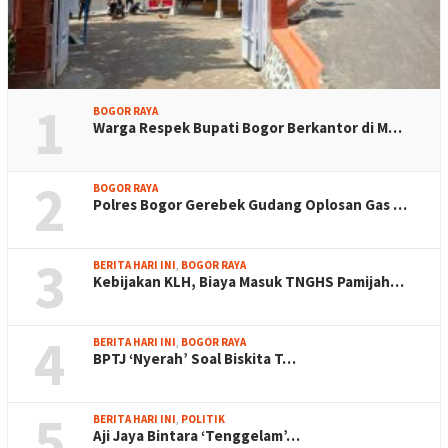
1
BOGOR RAYA
Warga Respek Bupati Bogor Berkantor di M…
2
BOGOR RAYA
Polres Bogor Gerebek Gudang Oplosan Gas …
3
BERITA HARI INI
,
BOGOR RAYA
Kebijakan KLH, Biaya Masuk TNGHS Pamijah…
4
BERITA HARI INI
,
BOGOR RAYA
BPTJ ‘Nyerah’ Soal Biskita T…
5
BERITA HARI INI
,
POLITIK
Aji Jaya Bintara ‘Tenggelam’…