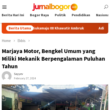
Skip
Mobile
to
Menu
content
Berita Hari Ini
Bogor Raya
Politik
Pendidikan
Nasional
afon SDN Sukamaju 08 Khawatir Ambruk
Berita Utama
Adira Expo Merd
Home
Ekbis
Marjaya Motor, Bengkel Umum yang
Miliki Mekanik Berpengalaman Puluhan
Tahun
Sayyev
February 27, 2024