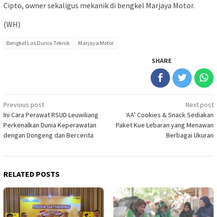
Cipto, owner sekaligus mekanik di bengkel Marjaya Motor.
(WH)
Bengkel Las Dunia Teknik
Marjaya Motor
SHARE
Post
Previous post
Next post
Ini Cara Perawat RSUD Leuwiliang
‘AA’ Cookies & Snack Sediakan
navigation
Perkenalkan Dunia Keperawatan
Paket Kue Lebaran yang Menawan
dengan Dongeng dan Bercerita
Berbagai Ukuran
RELATED POSTS