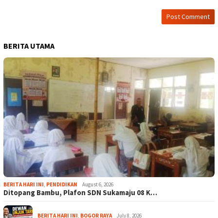
BERITA UTAMA
BERITA HARI INI
,
PENDIDIKAN
August 6, 2026
Ditopang Bambu, Plafon SDN Sukamaju 08 K…
BERITA HARI INI
,
BOGOR RAYA
July 8, 2026