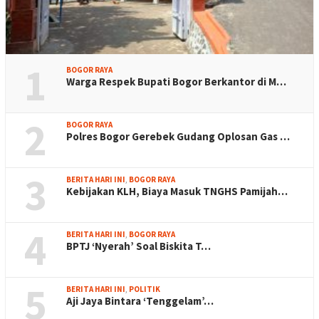
1
BOGOR RAYA
Warga Respek Bupati Bogor Berkantor di M…
2
BOGOR RAYA
Polres Bogor Gerebek Gudang Oplosan Gas …
3
BERITA HARI INI
,
BOGOR RAYA
Kebijakan KLH, Biaya Masuk TNGHS Pamijah…
4
BERITA HARI INI
,
BOGOR RAYA
BPTJ ‘Nyerah’ Soal Biskita T…
5
BERITA HARI INI
,
POLITIK
Aji Jaya Bintara ‘Tenggelam’…