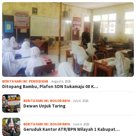
BERITA HARI INI
,
PENDIDIKAN
August 6, 2026
Ditopang Bambu, Plafon SDN Sukamaju 08 K…
BERITA HARI INI
,
BOGOR RAYA
July 8, 2026
Dewan Unjuk Taring
BERITA HARI INI
,
BOGOR RAYA
June 4, 2026
Geruduk Kantor ATR/BPN Wilayah 1 Kabupat…