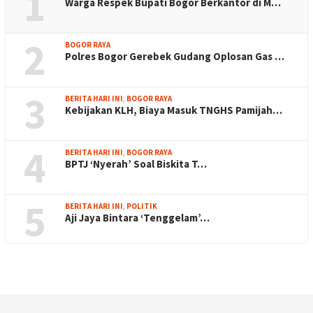
1
Warga Respek Bupati Bogor Berkantor di M…
2
BOGOR RAYA
Polres Bogor Gerebek Gudang Oplosan Gas …
3
BERITA HARI INI
,
BOGOR RAYA
Kebijakan KLH, Biaya Masuk TNGHS Pamijah…
4
BERITA HARI INI
,
BOGOR RAYA
BPTJ ‘Nyerah’ Soal Biskita T…
5
BERITA HARI INI
,
POLITIK
Aji Jaya Bintara ‘Tenggelam’…