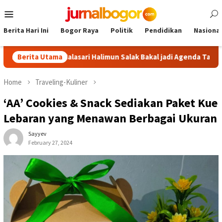
Skip
Mobile
to
Menu
content
Berita Hari Ini
Bogor Raya
Politik
Pendidikan
Nasional
Tour Malasari Halimun Salak Bakal jadi Agenda Tahunan
Berita Utama
Ga
Home
Traveling-Kuliner
‘AA’ Cookies & Snack Sediakan Paket Kue
Lebaran yang Menawan Berbagai Ukuran
Sayyev
February 27, 2024