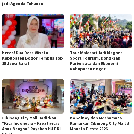
jadi Agenda Tahunan
Keren! Dua Desa Wisata
Tour Malasari Jadi Magnet
Kabupaten Bogor Tembus Top
Sport Tourism, Dongkrak
15 Jawa Barat
Pariwisata dan Ekonomi
Kabupaten Bogor
Cibinong City Mall Hadirkan
BoBoiBoy dan Mechamato
“Kita Indonesia – Kreativitas
Ramaikan Cibinong City Mall di
Anak Bangsa” Rayakan HUT RI
Monsta Fiesta 2026