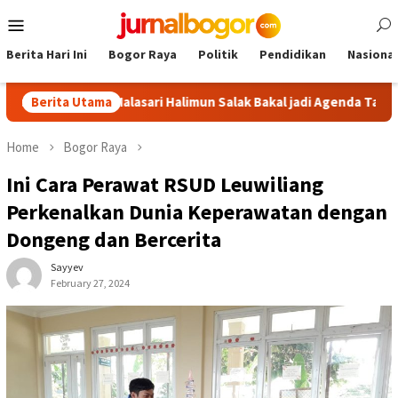
Skip
Mobile
to
Menu
content
Berita Hari Ini
Bogor Raya
Politik
Pendidikan
Nasional
 Tour Malasari Halimun Salak Bakal jadi Agenda Tahunan
Berita Utama
G
Home
Bogor Raya
Ini Cara Perawat RSUD Leuwiliang
Perkenalkan Dunia Keperawatan dengan
Dongeng dan Bercerita
Sayyev
February 27, 2024