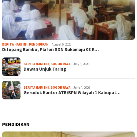
BERITA HARI INI
,
PENDIDIKAN
August 6, 2026
Ditopang Bambu, Plafon SDN Sukamaju 08 K…
BERITA HARI INI
,
BOGOR RAYA
July 8, 2026
Dewan Unjuk Taring
BERITA HARI INI
,
BOGOR RAYA
June 4, 2026
Geruduk Kantor ATR/BPN Wilayah 1 Kabupat…
PENDIDIKAN