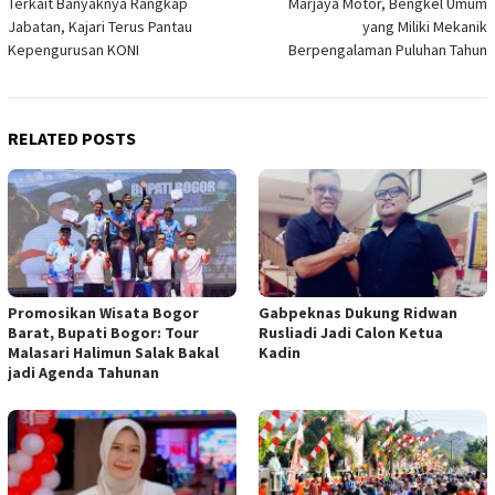
Terkait Banyaknya Rangkap
Marjaya Motor, Bengkel Umum
navigation
Jabatan, Kajari Terus Pantau
yang Miliki Mekanik
Kepengurusan KONI
Berpengalaman Puluhan Tahun
RELATED POSTS
Promosikan Wisata Bogor
Gabpeknas Dukung Ridwan
Barat, Bupati Bogor: Tour
Rusliadi Jadi Calon Ketua
Malasari Halimun Salak Bakal
Kadin
jadi Agenda Tahunan