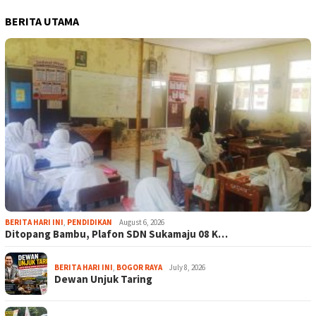
BERITA UTAMA
BERITA HARI INI
,
PENDIDIKAN
August 6, 2026
Ditopang Bambu, Plafon SDN Sukamaju 08 K…
BERITA HARI INI
,
BOGOR RAYA
July 8, 2026
Dewan Unjuk Taring