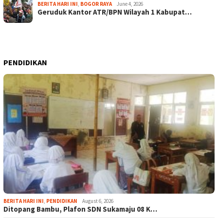
BERITA HARI INI
,
BOGOR RAYA
June 4, 2026
Geruduk Kantor ATR/BPN Wilayah 1 Kabupat…
PENDIDIKAN
BERITA HARI INI
,
PENDIDIKAN
August 6, 2026
Ditopang Bambu, Plafon SDN Sukamaju 08 K…