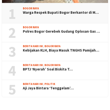
1
BOGOR RAYA
Warga Respek Bupati Bogor Berkantor di M…
2
BOGOR RAYA
Polres Bogor Gerebek Gudang Oplosan Gas …
3
BERITA HARI INI
,
BOGOR RAYA
Kebijakan KLH, Biaya Masuk TNGHS Pamijah…
4
BERITA HARI INI
,
BOGOR RAYA
BPTJ ‘Nyerah’ Soal Biskita T…
5
BERITA HARI INI
,
POLITIK
Aji Jaya Bintara ‘Tenggelam’…