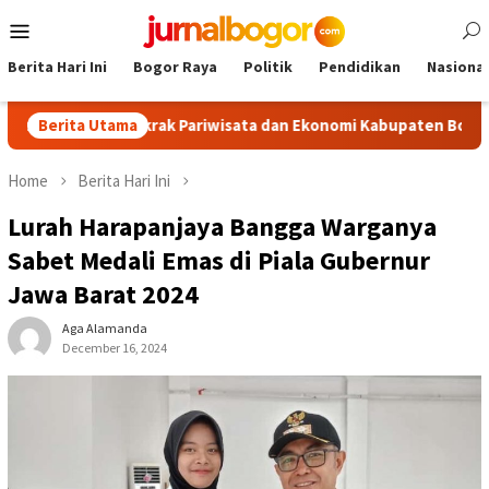
Skip
Mobile
to
Menu
content
Berita Hari Ini
Bogor Raya
Politik
Pendidikan
Nasional
sm, Dongkrak Pariwisata dan Ekonomi Kabupaten Bogor
Berita Utama
To
Home
Berita Hari Ini
Lurah Harapanjaya Bangga Warganya
Sabet Medali Emas di Piala Gubernur
Jawa Barat 2024
Aga Alamanda
December 16, 2024