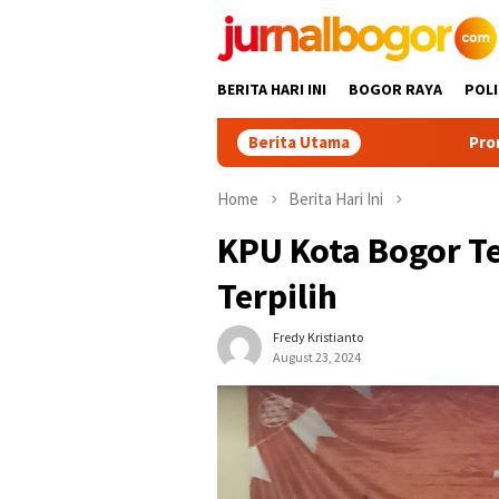
Skip
to
content
BERITA HARI INI
BOGOR RAYA
POLI
Berita Utama
Promosikan Wisata B
Home
Berita Hari Ini
KPU Kota Bogor T
Terpilih
Fredy Kristianto
August 23, 2024