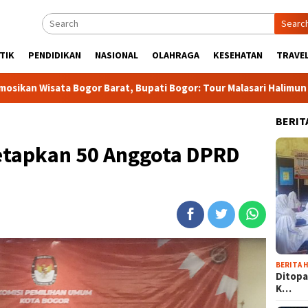
Searc
TIK
PENDIDIKAN
NASIONAL
OLAHRAGA
KESEHATAN
TRAVEL
ogor Barat, Bupati Bogor: Tour Malasari Halimun Salak Bakal ja
BERIT
etapkan 50 Anggota DPRD
BERITA H
Ditopa
K…