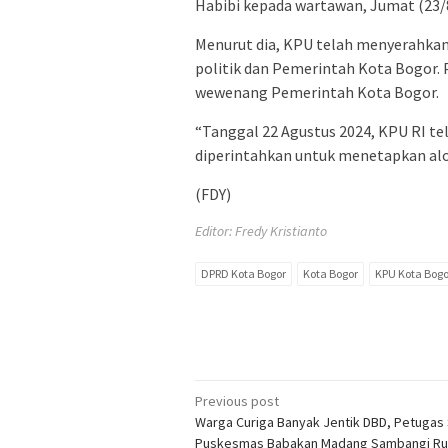
Habibi kepada wartawan, Jumat (23/
Menurut dia, KPU telah menyerahkan 
politik dan Pemerintah Kota Bogor. 
wewenang Pemerintah Kota Bogor.
“Tanggal 22 Agustus 2024, KPU RI tel
diperintahkan untuk menetapkan aloka
(FDY)
Editor: Fredy Kristianto
DPRD Kota Bogor
Kota Bogor
KPU Kota Bogo
Post
Previous post
Warga Curiga Banyak Jentik DBD, Petugas 
navigation
Puskesmas Babakan Madang Sambangi R