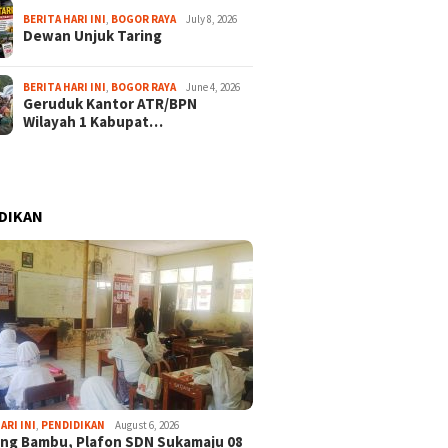
BERITA HARI INI
,
BOGOR RAYA
July 8, 2026
Dewan Unjuk Taring
BERITA HARI INI
,
BOGOR RAYA
June 4, 2026
Geruduk Kantor ATR/BPN
Wilayah 1 Kabupat…
DIKAN
ARI INI
,
PENDIDIKAN
August 6, 2026
ng Bambu, Plafon SDN Sukamaju 08