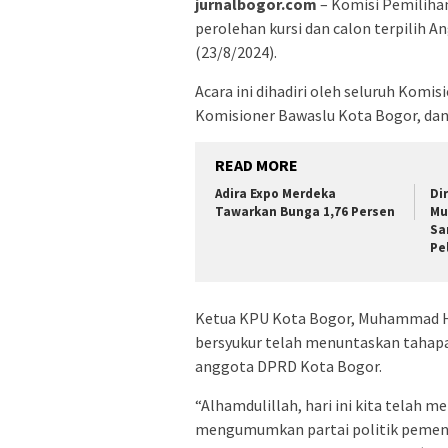
jurnalbogor.com
– Komisi Pemilih
perolehan kursi dan calon terpilih 
(23/8/2024).
Acara ini dihadiri oleh seluruh Kom
Komisioner Bawaslu Kota Bogor, dan 
READ MORE
Adira Expo Merdeka
Di
Tawarkan Bunga 1,76 Persen
Mu
Sa
Pe
Ketua KPU Kota Bogor, Muhammad Ha
bersyukur telah menuntaskan tahapa
anggota DPRD Kota Bogor.
“Alhamdulillah, hari ini kita telah 
mengumumkan partai politik pemenan