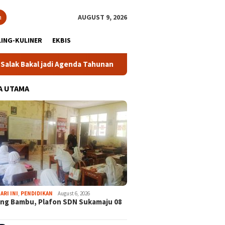
h
AUGUST 9, 2026
ING-KULINER
EKBIS
di Agenda Tahunan
Gabpeknas Dukung Ridwan Rusliadi Jad
A UTAMA
ARI INI
,
PENDIDIKAN
August 6, 2026
ng Bambu, Plafon SDN Sukamaju 08