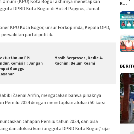
an Umum (KPU) Kota Bogor akhirnya menetapkan
K…
Anggota DPRD Kota Bogor di Hotel Papyrus, Jumat
isioner KPU Kota Bogor, unsur Forkopimda, Kepala OPD,
perwakilan partai politik.
rektur Umum PPJ
Masih Berproses, Dedie A.
ndur, Komisi II: Jangan
Rachim: Belum Resmi
BERIT
mpai Ganggu
layanan
bibi Zaenal Arifin, mengatakan bahwa pihaknya
n Pemilu 2024 dengan menetapkan alokasi 50 kursi
menuntaskan tahapan Pemilu tahun 2024, dan bisa
g dan alokasi kursi anggota DPRD Kota Bogor,” ujar