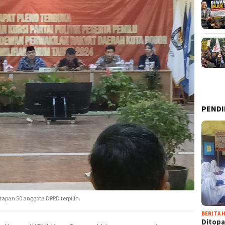
PENDI
apan 50 anggota DPRD terpilih.
BERITA H
Ditopa