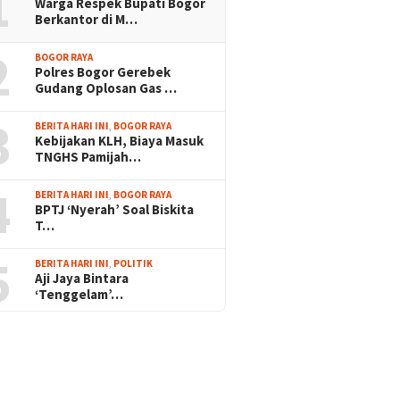
1
Warga Respek Bupati Bogor
Berkantor di M…
2
BOGOR RAYA
Polres Bogor Gerebek
Gudang Oplosan Gas …
3
BERITA HARI INI
,
BOGOR RAYA
Kebijakan KLH, Biaya Masuk
TNGHS Pamijah…
4
BERITA HARI INI
,
BOGOR RAYA
BPTJ ‘Nyerah’ Soal Biskita
T…
5
BERITA HARI INI
,
POLITIK
Aji Jaya Bintara
‘Tenggelam’…