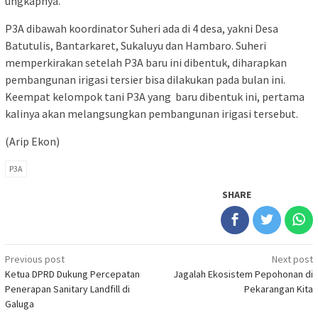
ungkapnya.
P3A dibawah koordinator Suheri ada di 4 desa, yakni Desa
Batutulis, Bantarkaret, Sukaluyu dan Hambaro. Suheri
memperkirakan setelah P3A baru ini dibentuk, diharapkan
pembangunan irigasi tersier bisa dilakukan pada bulan ini.
Keempat kelompok tani P3A yang baru dibentuk ini, pertama
kalinya akan melangsungkan pembangunan irigasi tersebut.
(Arip Ekon)
P3A
SHARE
Post
Previous post
Next post
Ketua DPRD Dukung Percepatan
Jagalah Ekosistem Pepohonan di
navigation
Penerapan Sanitary Landfill di
Pekarangan Kita
Galuga