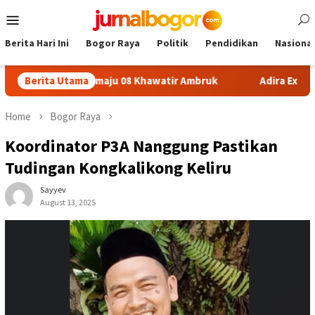
Skip
Mobile
to
Menu
content
Berita Hari Ini
Bogor Raya
Politik
Pendidikan
Nasional
on SDN Sukamaju 08 Khawatir Ambruk
Berita Utama
Adira Expo Merdek
Home
Bogor Raya
Koordinator P3A Nanggung Pastikan
Tudingan Kongkalikong Keliru
Sayyev
August 13, 2025