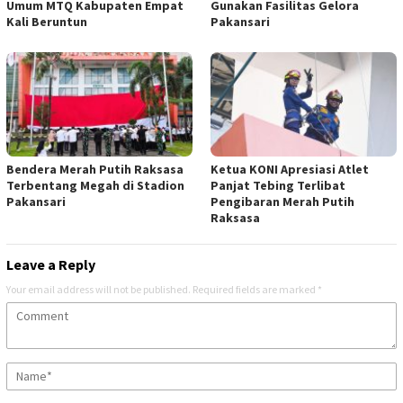
Umum MTQ Kabupaten Empat
Gunakan Fasilitas Gelora
Kali Beruntun
Pakansari
Bendera Merah Putih Raksasa
Ketua KONI Apresiasi Atlet
Terbentang Megah di Stadion
Panjat Tebing Terlibat
Pakansari
Pengibaran Merah Putih
Raksasa
Leave a Reply
Your email address will not be published.
Required fields are marked
*