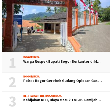
1
BOGOR RAYA
Warga Respek Bupati Bogor Berkantor di M…
2
BOGOR RAYA
Polres Bogor Gerebek Gudang Oplosan Gas …
3
BERITA HARI INI
,
BOGOR RAYA
Kebijakan KLH, Biaya Masuk TNGHS Pamijah…