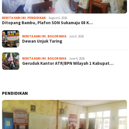
BERITA HARI INI
,
PENDIDIKAN
August 6, 2026
Ditopang Bambu, Plafon SDN Sukamaju 08 K…
BERITA HARI INI
,
BOGOR RAYA
July 8, 2026
Dewan Unjuk Taring
BERITA HARI INI
,
BOGOR RAYA
June 4, 2026
Geruduk Kantor ATR/BPN Wilayah 1 Kabupat…
PENDIDIKAN