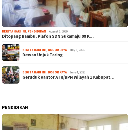
BERITA HARI INI
,
PENDIDIKAN
August 6, 2026
Ditopang Bambu, Plafon SDN Sukamaju 08 K…
BERITA HARI INI
,
BOGOR RAYA
July 8, 2026
Dewan Unjuk Taring
BERITA HARI INI
,
BOGOR RAYA
June 4, 2026
Geruduk Kantor ATR/BPN Wilayah 1 Kabupat…
PENDIDIKAN