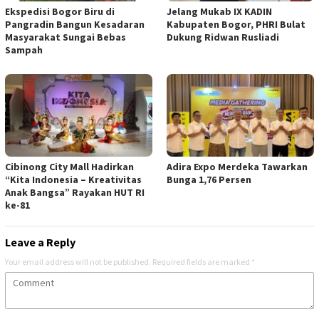
Ekspedisi Bogor Biru di
Jelang Mukab IX KADIN
Pangradin Bangun Kesadaran
Kabupaten Bogor, PHRI Bulat
Masyarakat Sungai Bebas
Dukung Ridwan Rusliadi
Sampah
Cibinong City Mall Hadirkan
Adira Expo Merdeka Tawarkan
“Kita Indonesia – Kreativitas
Bunga 1,76 Persen
Anak Bangsa” Rayakan HUT RI
ke-81
Leave a Reply
Your email address will not be published.
Required fields are marked
*