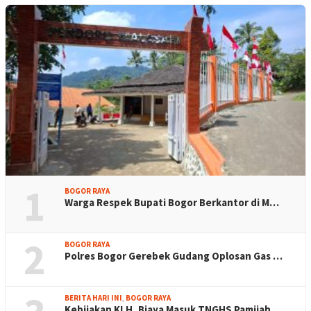
1
BOGOR RAYA
Warga Respek Bupati Bogor Berkantor di M…
2
BOGOR RAYA
Polres Bogor Gerebek Gudang Oplosan Gas …
BERITA HARI INI
,
BOGOR RAYA
Kebijakan KLH, Biaya Masuk TNGHS Pamijah…