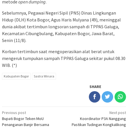
metode
open dumping
.
Sebelumnya, Pegawai Negeri Sipil (PNS) Dinas Lingkungan
Hidup (DLH) Kota Bogor, Agus Haris Mulyana (49), meninggal
dunia akibat tertimbun longsoran sampah di TPPAS Galuga,
Kecamatan Cibungbulang, Kabupaten Bogor, Jawa Barat,
Senin (11/8).
Korban tertimbun saat mengoperasikan alat berat untuk
mengeruk tumpukan sampah TPPAS Galuga sekitar pukul 08.30
WIB. (*)
Kabupaten Bogor
Sastra Winara
SHARE
Post
Previous post
Next post
Bupati Bogor Teken MoU
Koordinator P3A Nanggung
navigation
Penanganan Banjir Bersama
Pastikan Tudingan Kongkalikong