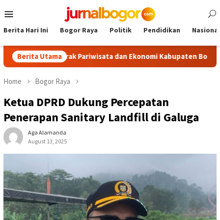
Skip
Mobile
to
Menu
content
Berita Hari Ini
Bogor Raya
Politik
Pendidikan
Nasional
, Dongkrak Pariwisata dan Ekonomi Kabupaten Bogor
Berita Utama
Tour
Home
Bogor Raya
Ketua DPRD Dukung Percepatan
Penerapan Sanitary Landfill di Galuga
Aga Alamanda
August 13, 2025