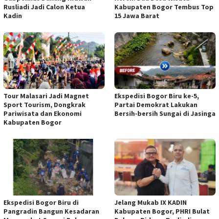
Rusliadi Jadi Calon Ketua
Kabupaten Bogor Tembus Top
Kadin
15 Jawa Barat
Tour Malasari Jadi Magnet
Ekspedisi Bogor Biru ke-5,
Sport Tourism, Dongkrak
Partai Demokrat Lakukan
Pariwisata dan Ekonomi
Bersih-bersih Sungai di Jasinga
Kabupaten Bogor
Ekspedisi Bogor Biru di
Jelang Mukab IX KADIN
Pangradin Bangun Kesadaran
Kabupaten Bogor, PHRI Bulat