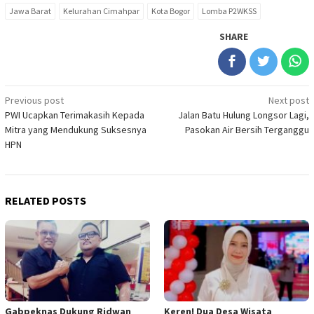
Jawa Barat
Kelurahan Cimahpar
Kota Bogor
Lomba P2WKSS
SHARE
Post
Previous post
Next post
PWI Ucapkan Terimakasih Kepada
Jalan Batu Hulung Longsor Lagi,
navigation
Mitra yang Mendukung Suksesnya
Pasokan Air Bersih Terganggu
HPN
RELATED POSTS
Gabpeknas Dukung Ridwan
Keren! Dua Desa Wisata