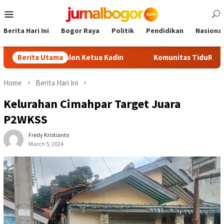
Skip
Mobile
to
Menu
content
Berita Hari Ini
Bogor Raya
Politik
Pendidikan
Nasional
 Jadi Calon Ketua Kadin
Berita Utama
Komunitas TiduRUN Jajal Jalur B
Home
Berita Hari Ini
Kelurahan Cimahpar Target Juara
P2WKSS
Fredy Kristianto
March 5, 2024