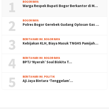
1
BOGOR RAYA
Warga Respek Bupati Bogor Berkantor di M…
2
BOGOR RAYA
Polres Bogor Gerebek Gudang Oplosan Gas …
3
BERITA HARI INI
,
BOGOR RAYA
Kebijakan KLH, Biaya Masuk TNGHS Pamijah…
4
BERITA HARI INI
,
BOGOR RAYA
BPTJ ‘Nyerah’ Soal Biskita T…
5
BERITA HARI INI
,
POLITIK
Aji Jaya Bintara ‘Tenggelam’…