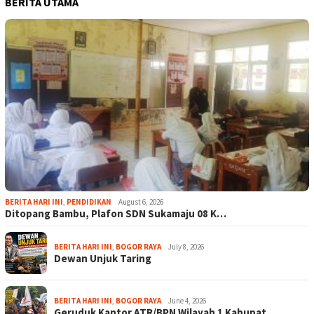
BERITA UTAMA
BERITA HARI INI
,
PENDIDIKAN
August 6, 2026
Ditopang Bambu, Plafon SDN Sukamaju 08 K…
BERITA HARI INI
,
BOGOR RAYA
July 8, 2026
Dewan Unjuk Taring
BERITA HARI INI
,
BOGOR RAYA
June 4, 2026
Geruduk Kantor ATR/BPN Wilayah 1 Kabupat…