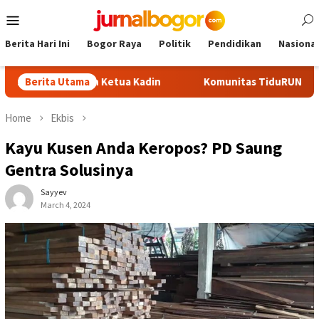
Skip
Mobile
to
Menu
content
Berita Hari Ini
Bogor Raya
Politik
Pendidikan
Nasional
di Calon Ketua Kadin
Berita Utama
Komunitas TiduRUN Jajal Jalur Baru
Home
Ekbis
Kayu Kusen Anda Keropos? PD Saung
Gentra Solusinya
Sayyev
March 4, 2024