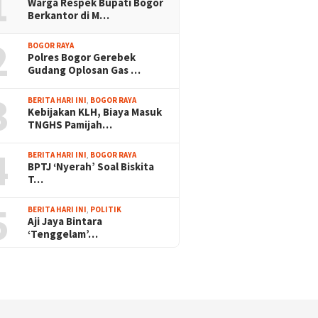
1
Warga Respek Bupati Bogor
Berkantor di M…
2
BOGOR RAYA
Polres Bogor Gerebek
Gudang Oplosan Gas …
3
BERITA HARI INI
,
BOGOR RAYA
Kebijakan KLH, Biaya Masuk
TNGHS Pamijah…
4
BERITA HARI INI
,
BOGOR RAYA
BPTJ ‘Nyerah’ Soal Biskita
T…
5
BERITA HARI INI
,
POLITIK
Aji Jaya Bintara
‘Tenggelam’…