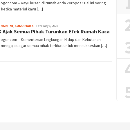
bogor.com – Kayu kusen di rumah Anda keropos? Hal ini sering
i ketika material kayu […]
Fredy
 HARI INI
,
BOGOR RAYA
February 6, 2024
 Ajak Semua Pihak Turunkan Efek Rumah Kaca
Kristianto
lbogor.com – Kementerian Lingkungan Hidup dan Kehutanan
) mengajak agar semua pihak terlibat untuk mensukseskan […]