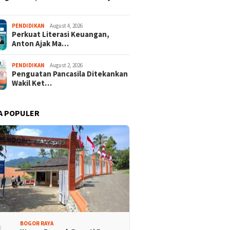
PENDIDIKAN
August 4, 2026
Perkuat Literasi Keuangan,
Anton Ajak Ma…
PENDIDIKAN
August 2, 2026
Penguatan Pancasila Ditekankan
Wakil Ket…
 Rakyat Demokrat
Keren! Dua Desa Wisata
aten Bogor Hadirkan
Kabupaten Bogor Tembus
A POPULER
isi Lintas Generasi,
Top 15 Jawa Barat
kompakan dan Strategi
BOGOR RAYA