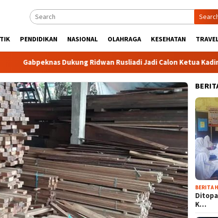
Searc
TIK
PENDIDIKAN
NASIONAL
OLAHRAGA
KESEHATAN
TRAVEL
peknas Dukung Ridwan Rusliadi Jadi Calon Ketua Kadin
K
BERIT
BERITA H
Ditopa
K…