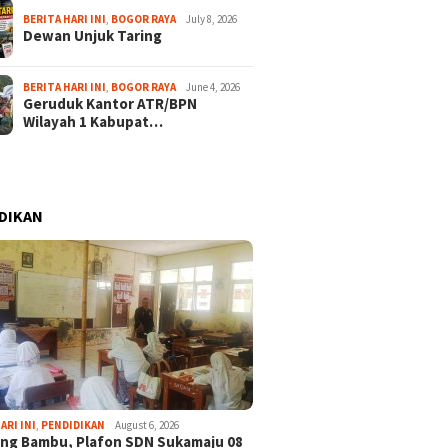
BERITA HARI INI
,
BOGOR RAYA
July 8, 2026
Dewan Unjuk Taring
BERITA HARI INI
,
BOGOR RAYA
June 4, 2026
Geruduk Kantor ATR/BPN
Wilayah 1 Kabupat…
DIKAN
ARI INI
,
PENDIDIKAN
August 6, 2026
ng Bambu, Plafon SDN Sukamaju 08