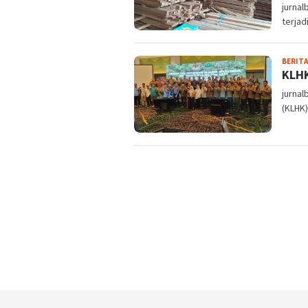
jurnal
terjad
BERITA
KLHK
jurna
(KLHK