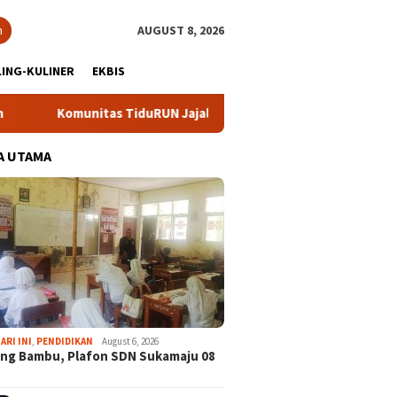
h
AUGUST 8, 2026
ING-KULINER
EKBIS
omunitas TiduRUN Jajal Jalur Baru Trekking dan Trail Run
A UTAMA
ARI INI
,
PENDIDIKAN
August 6, 2026
ng Bambu, Plafon SDN Sukamaju 08