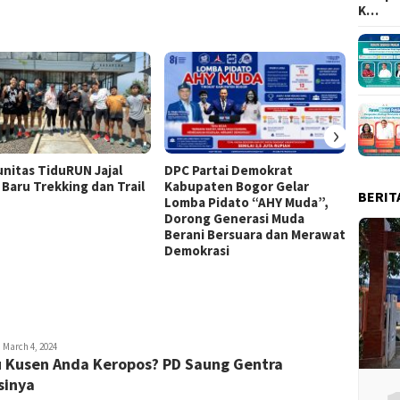
K…
›
nitas TiduRUN Jajal
DPC Partai Demokrat
Lomba
 Baru Trekking dan Trail
Kabupaten Bogor Gelar
Kabup
BERIT
Lomba Pidato “AHY Muda”,
Kompet
Dorong Generasi Muda
Uji Ke
Berani Bersuara dan Merawat
Tim
Demokrasi
ayyev
March 4, 2024
 Kusen Anda Keropos? PD Saung Gentra
sinya