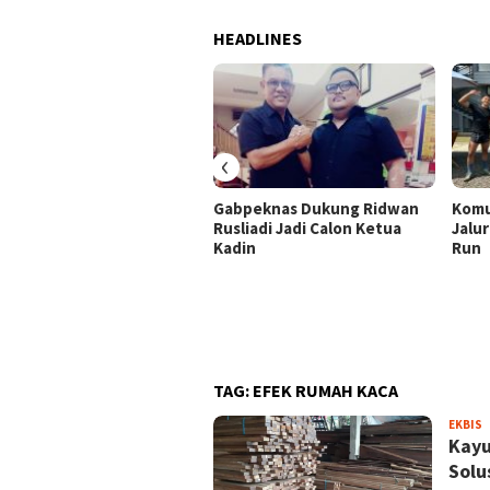
HEADLINES
‹
Gabpeknas Dukung Ridwan
Komu
Rusliadi Jadi Calon Ketua
Jalur
Kadin
Run
TAG:
EFEK RUMAH KACA
S
EKBIS
Kayu
Solu