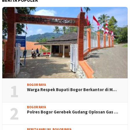
BERITA POPULER
1
BOGOR RAYA
Warga Respek Bupati Bogor Berkantor di M…
2
BOGOR RAYA
Polres Bogor Gerebek Gudang Oplosan Gas …
BERITA HARI INI
,
BOGOR RAYA