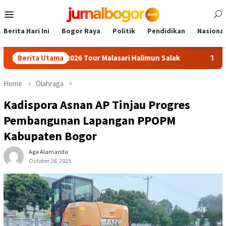
Skip
Mobile
to
Menu
content
Berita Hari Ini
Bogor Raya
Politik
Pendidikan
Nasional
ati Cup 2026 Tour Malasari Halimun Salak
Berita Utama
Tour Malasari J
Home
Olahraga
Kadispora Asnan AP Tinjau Progres
Pembangunan Lapangan PPOPM
Kabupaten Bogor
Aga Alamanda
October 28, 2025