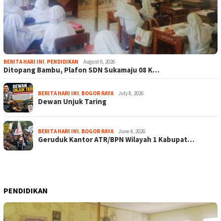
BERITA HARI INI
,
PENDIDIKAN
August 6, 2026
Ditopang Bambu, Plafon SDN Sukamaju 08 K…
BERITA HARI INI
,
BOGOR RAYA
July 8, 2026
Dewan Unjuk Taring
BERITA HARI INI
,
BOGOR RAYA
June 4, 2026
Geruduk Kantor ATR/BPN Wilayah 1 Kabupat…
PENDIDIKAN