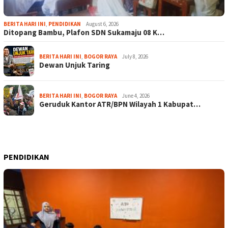
BERITA HARI INI
,
PENDIDIKAN
August 6, 2026
Ditopang Bambu, Plafon SDN Sukamaju 08 K…
BERITA HARI INI
,
BOGOR RAYA
July 8, 2026
Dewan Unjuk Taring
BERITA HARI INI
,
BOGOR RAYA
June 4, 2026
Geruduk Kantor ATR/BPN Wilayah 1 Kabupat…
PENDIDIKAN