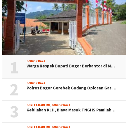
1
BOGOR RAYA
Warga Respek Bupati Bogor Berkantor di M…
2
BOGOR RAYA
Polres Bogor Gerebek Gudang Oplosan Gas …
3
BERITA HARI INI
,
BOGOR RAYA
Kebijakan KLH, Biaya Masuk TNGHS Pamijah…
BERITA HARI INI
,
BOGOR RAYA