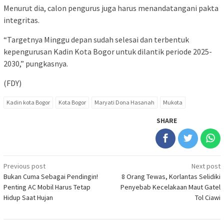
Menurut dia, calon pengurus juga harus menandatangani pakta
integritas.
“Targetnya Minggu depan sudah selesai dan terbentuk
kepengurusan Kadin Kota Bogor untuk dilantik periode 2025-
2030,” pungkasnya.
(FDY)
Kadin kota Bogor
Kota Bogor
Maryati Dona Hasanah
Mukota
SHARE
Post
Previous post
Next post
Bukan Cuma Sebagai Pendingin!
8 Orang Tewas, Korlantas Selidiki
navigation
Penting AC Mobil Harus Tetap
Penyebab Kecelakaan Maut Gatel
Hidup Saat Hujan
Tol Ciawi