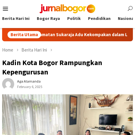
Skip
Mobile
to
Menu
content
Berita Hari Ini
Bogor Raya
Politik
Pendidikan
Nasional
sa se-Kecamatan Sukaraja Adu Kekompakan dalam Lomba PBB
Berita Utama
Home
Berita Hari Ini
Kadin Kota Bogor Rampungkan
Kepengurusan
Aga Alamanda
February 6, 2025