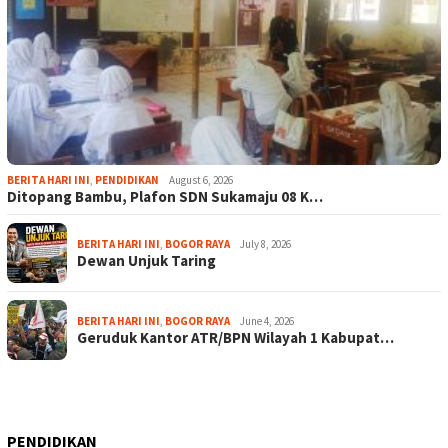
BERITA HARI INI
,
PENDIDIKAN
August 6, 2026
Ditopang Bambu, Plafon SDN Sukamaju 08 K…
BERITA HARI INI
,
BOGOR RAYA
July 8, 2026
Dewan Unjuk Taring
BERITA HARI INI
,
BOGOR RAYA
June 4, 2026
Geruduk Kantor ATR/BPN Wilayah 1 Kabupat…
PENDIDIKAN