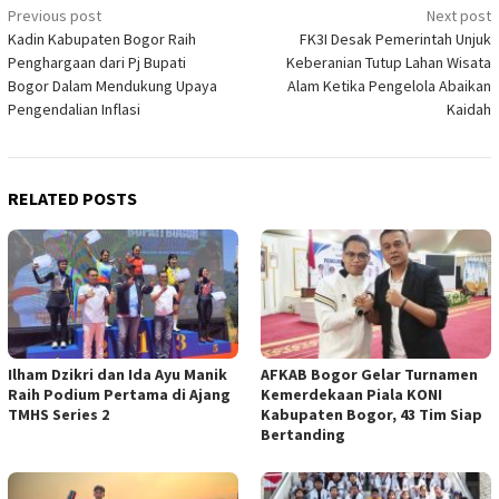
Post
Previous post
Next post
Kadin Kabupaten Bogor Raih
FK3I Desak Pemerintah Unjuk
navigation
Penghargaan dari Pj Bupati
Keberanian Tutup Lahan Wisata
Bogor Dalam Mendukung Upaya
Alam Ketika Pengelola Abaikan
Pengendalian Inflasi
Kaidah
RELATED POSTS
Ilham Dzikri dan Ida Ayu Manik
AFKAB Bogor Gelar Turnamen
Raih Podium Pertama di Ajang
Kemerdekaan Piala KONI
TMHS Series 2
Kabupaten Bogor, 43 Tim Siap
Bertanding