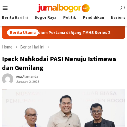
Skip
Mobile
to
Menu
content
Berita Hari Ini
Bogor Raya
Politik
Pendidikan
Nasional
ik Raih Podium Pertama di Ajang TMHS Series 2
Berita Utama
AFKAB Bog
Home
Berita Hari Ini
Ipeck Nahkodai PASI Menuju Istimewa
dan Gemilang
Aga Alamanda
January 2, 2025