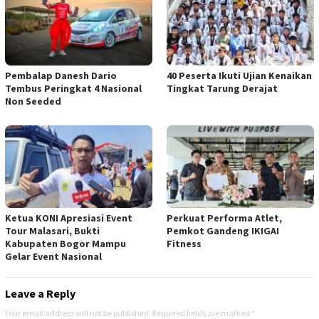
Pembalap Danesh Dario
40 Peserta Ikuti Ujian Kenaikan
Tembus Peringkat 4 Nasional
Tingkat Tarung Derajat
Non Seeded
Ketua KONI Apresiasi Event
Perkuat Performa Atlet,
Tour Malasari, Bukti
Pemkot Gandeng IKIGAI
Kabupaten Bogor Mampu
Fitness
Gelar Event Nasional
Leave a Reply
Your email address will not be published.
Required fields are marked
*