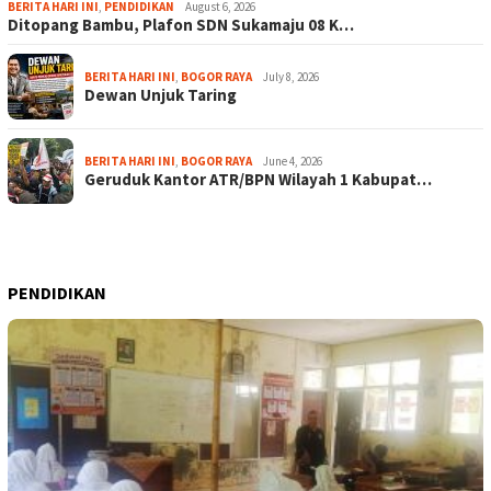
BERITA HARI INI
,
PENDIDIKAN
August 6, 2026
Ditopang Bambu, Plafon SDN Sukamaju 08 K…
BERITA HARI INI
,
BOGOR RAYA
July 8, 2026
Dewan Unjuk Taring
BERITA HARI INI
,
BOGOR RAYA
June 4, 2026
Geruduk Kantor ATR/BPN Wilayah 1 Kabupat…
PENDIDIKAN