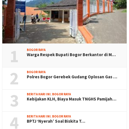
1
BOGOR RAYA
Warga Respek Bupati Bogor Berkantor di M…
2
BOGOR RAYA
Polres Bogor Gerebek Gudang Oplosan Gas …
3
BERITA HARI INI
,
BOGOR RAYA
Kebijakan KLH, Biaya Masuk TNGHS Pamijah…
4
BERITA HARI INI
,
BOGOR RAYA
BPTJ ‘Nyerah’ Soal Biskita T…