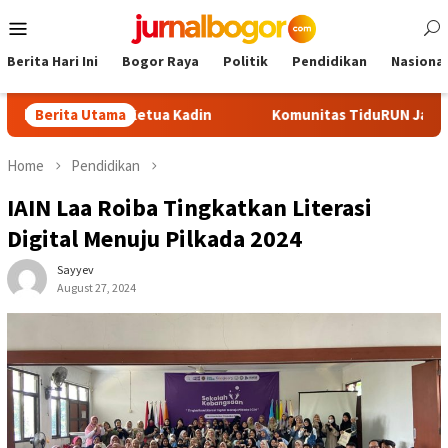
Skip
Mobile
to
Menu
content
Berita Hari Ini
Bogor Raya
Politik
Pendidikan
Nasional
Calon Ketua Kadin
Berita Utama
Komunitas TiduRUN Jajal Jalur Baru Tr
Home
Pendidikan
IAIN Laa Roiba Tingkatkan Literasi
Digital Menuju Pilkada 2024
Sayyev
August 27, 2024