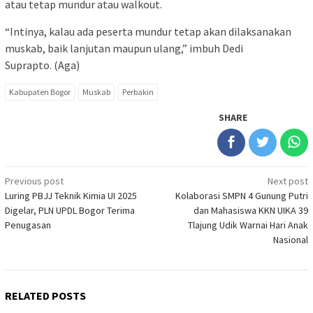
atau tetap mundur atau walkout.
“Intinya, kalau ada peserta mundur tetap akan dilaksanakan
muskab, baik lanjutan maupun ulang,” imbuh Dedi
Suprapto. (Aga)
Kabupaten Bogor
Muskab
Perbakin
SHARE
Post
Previous post
Next post
Luring PBJJ Teknik Kimia UI 2025
Kolaborasi SMPN 4 Gunung Putri
navigation
Digelar, PLN UPDL Bogor Terima
dan Mahasiswa KKN UIKA 39
Penugasan
Tlajung Udik Warnai Hari Anak
Nasional
RELATED POSTS