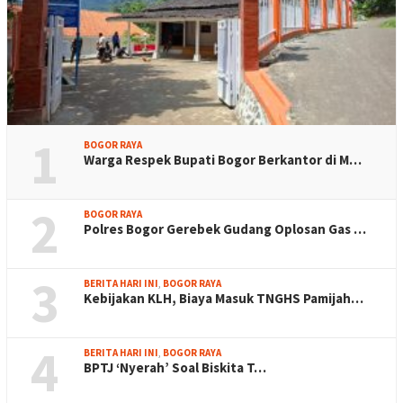
1
BOGOR RAYA
Warga Respek Bupati Bogor Berkantor di M…
2
BOGOR RAYA
Polres Bogor Gerebek Gudang Oplosan Gas …
3
BERITA HARI INI
,
BOGOR RAYA
Kebijakan KLH, Biaya Masuk TNGHS Pamijah…
4
BERITA HARI INI
,
BOGOR RAYA
BPTJ ‘Nyerah’ Soal Biskita T…