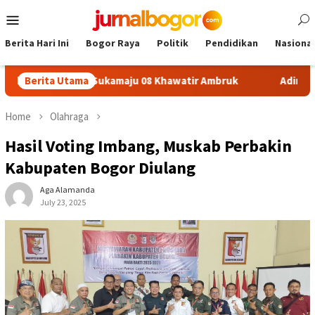
Skip
Mobile
to
Menu
content
Berita Hari Ini
Bogor Raya
Politik
Pendidikan
Nasional
fon SDN Sukamaju 08 Khawatir Ambruk
Berita Utama
Adira Expo Merde
Home
Olahraga
Hasil Voting Imbang, Muskab Perbakin
Kabupaten Bogor Diulang
Aga Alamanda
July 23, 2025