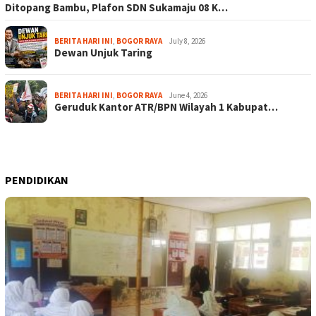
Ditopang Bambu, Plafon SDN Sukamaju 08 K…
BERITA HARI INI
,
BOGOR RAYA
July 8, 2026
Dewan Unjuk Taring
BERITA HARI INI
,
BOGOR RAYA
June 4, 2026
Geruduk Kantor ATR/BPN Wilayah 1 Kabupat…
PENDIDIKAN