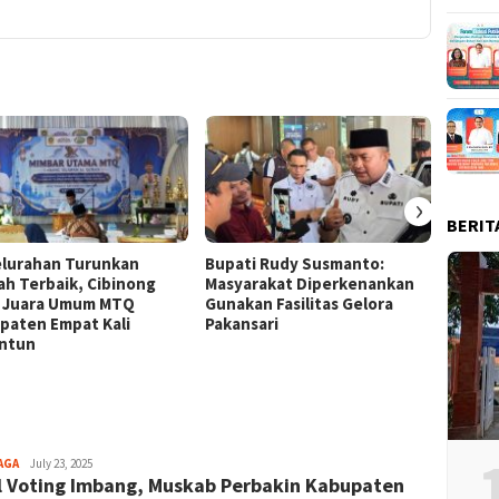
›
BERIT
elurahan Turunkan
Bupati Rudy Susmanto:
Bende
lah Terbaik, Cibinong
Masyarakat Diperkenankan
Raksa
k Juara Umum MTQ
Gunakan Fasilitas Gelora
di Sta
paten Empat Kali
Pakansari
ntun
Aga
AGA
July 23, 2025
l Voting Imbang, Muskab Perbakin Kabupaten
Alamanda