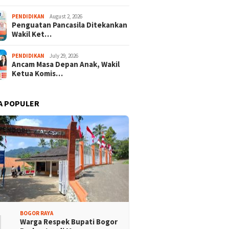
PENDIDIKAN
August 2, 2026
Penguatan Pancasila Ditekankan
Wakil Ket…
PENDIDIKAN
July 29, 2026
Ancam Masa Depan Anak, Wakil
Ketua Komis…
A POPULER
ra Merah Putih
Ketua KONI Apresiasi Atlet
sa Terbentang Megah
Panjat Tebing Terlibat
dion Pakansari
Pengibaran Merah Putih
Raksasa
1
BOGOR RAYA
Warga Respek Bupati Bogor