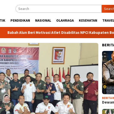
Searc
TIK
PENDIDIKAN
NASIONAL
OLAHRAGA
KESEHATAN
TRAVEL
Alun Beri Motivasi Atlet Disabilitas NPCI Kabupaten Bogor, Soro
BERIT
BERITA H
Dewan