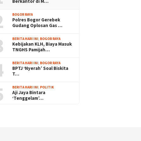
Berkantor di M…
2
BOGOR RAYA
Polres Bogor Gerebek
Gudang Oplosan Gas …
3
BERITA HARI INI
,
BOGOR RAYA
Kebijakan KLH, Biaya Masuk
TNGHS Pamijah…
4
BERITA HARI INI
,
BOGOR RAYA
BPTJ ‘Nyerah’ Soal Biskita
T…
5
BERITA HARI INI
,
POLITIK
Aji Jaya Bintara
‘Tenggelam’…