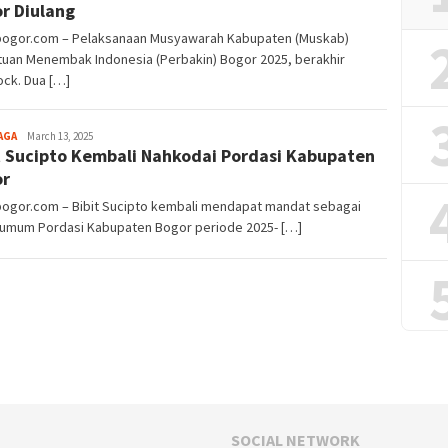
r Diulang
lbogor.com – Pelaksanaan Musyawarah Kabupaten (Muskab)
tuan Menembak Indonesia (Perbakin) Bogor 2025, berakhir
ock. Dua […]
Aga
AGA
March 13, 2025
t Sucipto Kembali Nahkodai Pordasi Kabupaten
Alamanda
or
bogor.com – Bibit Sucipto kembali mendapat mandat sebagai
 umum Pordasi Kabupaten Bogor periode 2025- […]
SOCIAL NETWORK