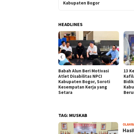
Kabupaten Bogor
HEADLINES
‹
Babah Alun Beri Motivasi
13 K
Atlet Disabilitas NPCI
Kafi
Kabupaten Bogor, Soroti
Bidi
Kesempatan Kerja yang
Kabu
Setara
Beru
TAG:
MUSKAB
OLAHR
Hasi