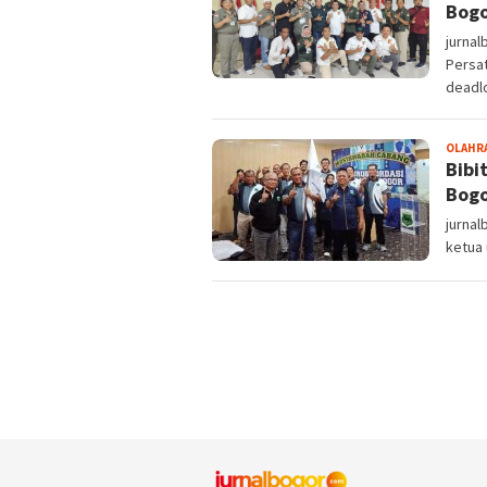
Bogo
jurna
Persa
deadl
OLAHR
Bibi
Bog
jurnal
ketua