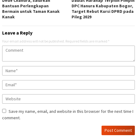
Dede Chandra, Salurkan
Daulat Harahap Terpilih Pimpin
Bantuan Perlengkapan
DPC Hanura Kabupaten Bogor,
Bermain untuk Taman Kanak
Target Rebut Kursi DPRD pada
Kanak
Pileg 2029
Leave a Reply
Your email address will not be published.
Required fields are marked
*
Save my name, email, and website in this browser for the next time I
comment.