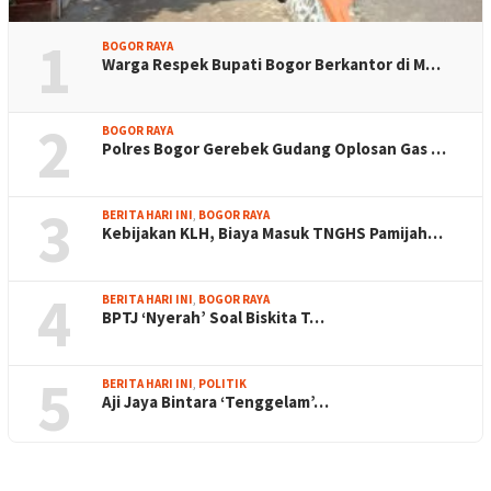
1
BOGOR RAYA
Warga Respek Bupati Bogor Berkantor di M…
2
BOGOR RAYA
Polres Bogor Gerebek Gudang Oplosan Gas …
3
BERITA HARI INI
,
BOGOR RAYA
Kebijakan KLH, Biaya Masuk TNGHS Pamijah…
4
BERITA HARI INI
,
BOGOR RAYA
BPTJ ‘Nyerah’ Soal Biskita T…
5
BERITA HARI INI
,
POLITIK
Aji Jaya Bintara ‘Tenggelam’…