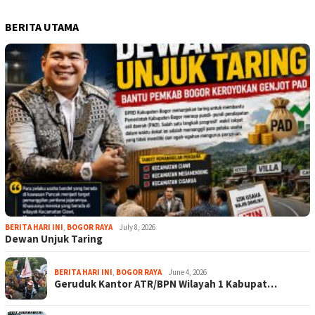
BERITA UTAMA
BERITA HARI INI
,
BOGOR RAYA
July 8, 2026
Dewan Unjuk Taring
BERITA HARI INI
,
BOGOR RAYA
June 4, 2026
Geruduk Kantor ATR/BPN Wilayah 1 Kabupat…