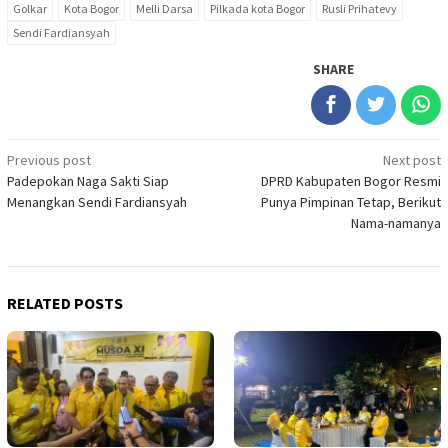
Golkar
Kota Bogor
Melli Darsa
Pilkada kota Bogor
Rusli Prihatevy
Sendi Fardiansyah
SHARE
Post
Previous post
Next post
Padepokan Naga Sakti Siap
DPRD Kabupaten Bogor Resmi
navigation
Menangkan Sendi Fardiansyah
Punya Pimpinan Tetap, Berikut
Nama-namanya
RELATED POSTS