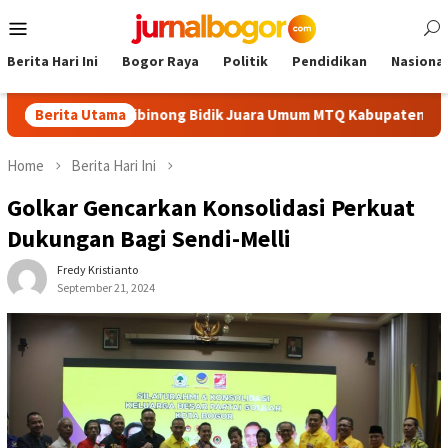
Skip
Mobile
to
Menu
content
Berita Hari Ini
Bogor Raya
Politik
Pendidikan
Nasional
erbaik, Cibinong Bidik Juara Umum MTQ Kabupaten Empat Kali Be
Berita Utama
Home
Berita Hari Ini
Golkar Gencarkan Konsolidasi Perkuat
Dukungan Bagi Sendi-Melli
Fredy Kristianto
September 21, 2024