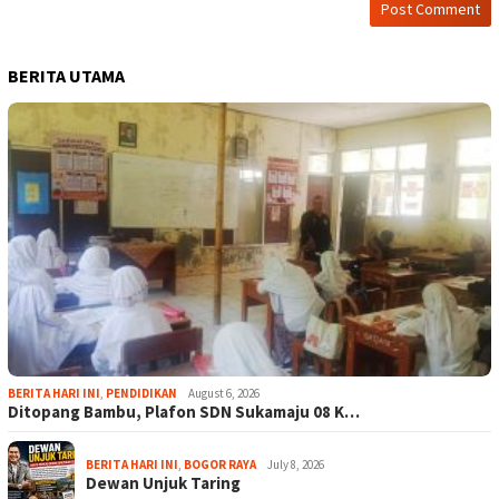
BERITA UTAMA
BERITA HARI INI
,
PENDIDIKAN
August 6, 2026
Ditopang Bambu, Plafon SDN Sukamaju 08 K…
BERITA HARI INI
,
BOGOR RAYA
July 8, 2026
Dewan Unjuk Taring