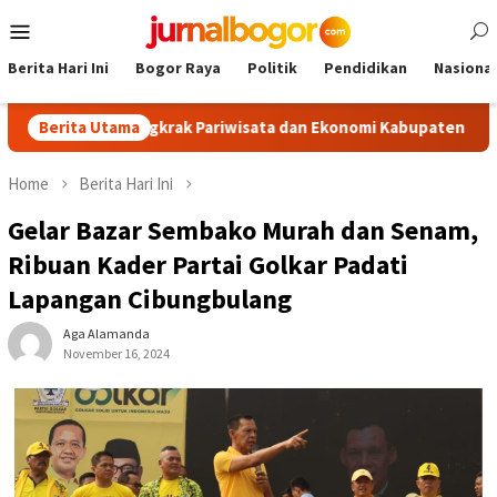
Skip
Mobile
to
Menu
content
Berita Hari Ini
Bogor Raya
Politik
Pendidikan
Nasional
ism, Dongkrak Pariwisata dan Ekonomi Kabupaten Bogor
Berita Utama
T
Home
Berita Hari Ini
Gelar Bazar Sembako Murah dan Senam,
Ribuan Kader Partai Golkar Padati
Lapangan Cibungbulang
Aga Alamanda
November 16, 2024