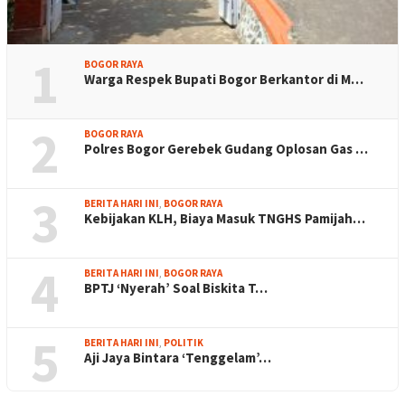
1
BOGOR RAYA
Warga Respek Bupati Bogor Berkantor di M…
2
BOGOR RAYA
Polres Bogor Gerebek Gudang Oplosan Gas …
3
BERITA HARI INI
,
BOGOR RAYA
Kebijakan KLH, Biaya Masuk TNGHS Pamijah…
4
BERITA HARI INI
,
BOGOR RAYA
BPTJ ‘Nyerah’ Soal Biskita T…
5
BERITA HARI INI
,
POLITIK
Aji Jaya Bintara ‘Tenggelam’…