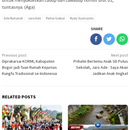
tuntasnya. (Aga)
Ade Ruhandi
Jaro Ade
Partai Golkar
Rudy Susmanto
SHARE
Post
Previous post
Next post
Diprakarsai KORMI, Kabupaten
Prihatin Bertemu Anak SD Putus
navigation
Bogor jadi Tuan Rumah Kejurnas
Sekolah, Jaro Ade : Saya Akan
Kungfu Tradisional se-Indonesia
Jadikan Anak Angkat
RELATED POSTS