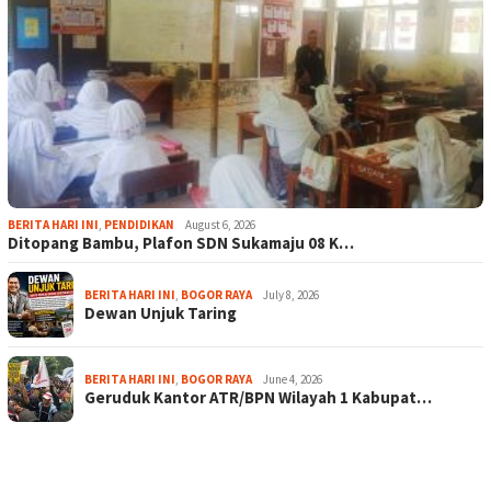
BERITA HARI INI
,
PENDIDIKAN
August 6, 2026
Ditopang Bambu, Plafon SDN Sukamaju 08 K…
BERITA HARI INI
,
BOGOR RAYA
July 8, 2026
Dewan Unjuk Taring
BERITA HARI INI
,
BOGOR RAYA
June 4, 2026
Geruduk Kantor ATR/BPN Wilayah 1 Kabupat…