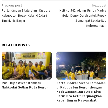
Post
Previous post
Next post
Pertandingan Silaturahmi, Dispora
HJB ke-542, Alumni Rimba Madya
navigation
Kabupaten Bogor Kalah 0-2 dari
Gelar Donor Darah untuk Pupuk
Tim Manis Banjar
Semangat Solidaritas
Kebersamaan
RELATED POSTS
Rusli Dipastikan Kembali
Partai Golkar Sikapi Persoalan
Nahkodai Golkar Kota Bogor
di Kabupaten Bogor dengan
Kedewasaan, Jaro Ade: Kita
Harus Pro Aktif Perjuangkan
Kepentingan Masyarakat