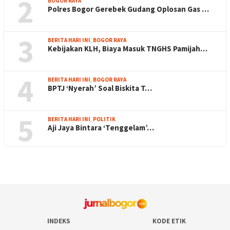
2
BOGOR RAYA
Polres Bogor Gerebek Gudang Oplosan Gas …
3
BERITA HARI INI
,
BOGOR RAYA
Kebijakan KLH, Biaya Masuk TNGHS Pamijah…
4
BERITA HARI INI
,
BOGOR RAYA
BPTJ ‘Nyerah’ Soal Biskita T…
5
BERITA HARI INI
,
POLITIK
Aji Jaya Bintara ‘Tenggelam’…
INDEKS
KODE ETIK