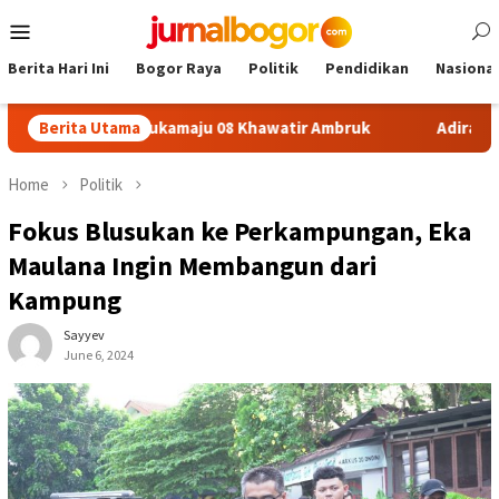
Skip
Mobile
to
Menu
content
Berita Hari Ini
Bogor Raya
Politik
Pendidikan
Nasional
fon SDN Sukamaju 08 Khawatir Ambruk
Berita Utama
Adira Expo Merde
Home
Politik
Fokus Blusukan ke Perkampungan, Eka
Maulana Ingin Membangun dari
Kampung
Sayyev
June 6, 2024