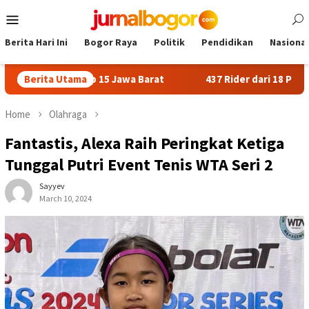
Skip
Mobile
to
Menu
content
Berita Hari Ini
Bogor Raya
Politik
Pendidikan
Nasional
mbus Top 15 Jawa Barat
Berita Utama
437 Rider dari 18 Provinsi Ramai
Home
Olahraga
Fantastis, Alexa Raih Peringkat Ketiga
Tunggal Putri Event Tenis WTA Seri 2
Sayyev
March 10, 2024