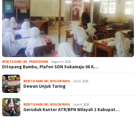
BERITA HARI INI
,
PENDIDIKAN
August 6, 2026
Ditopang Bambu, Plafon SDN Sukamaju 08 K…
BERITA HARI INI
,
BOGOR RAYA
July 8, 2026
Dewan Unjuk Taring
BERITA HARI INI
,
BOGOR RAYA
June 4, 2026
Geruduk Kantor ATR/BPN Wilayah 1 Kabupat…