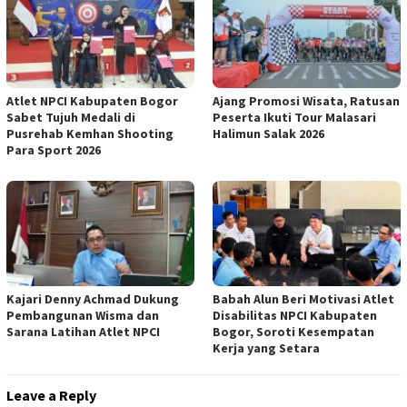
Atlet NPCI Kabupaten Bogor
Ajang Promosi Wisata, Ratusan
Sabet Tujuh Medali di
Peserta Ikuti Tour Malasari
Pusrehab Kemhan Shooting
Halimun Salak 2026
Para Sport 2026
Kajari Denny Achmad Dukung
Babah Alun Beri Motivasi Atlet
Pembangunan Wisma dan
Disabilitas NPCI Kabupaten
Sarana Latihan Atlet NPCI
Bogor, Soroti Kesempatan
Kerja yang Setara
Leave a Reply