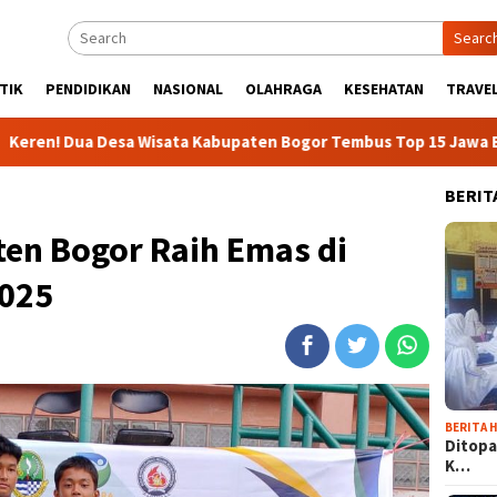
Searc
TIK
PENDIDIKAN
NASIONAL
OLAHRAGA
KESEHATAN
TRAVEL
 Wisata Kabupaten Bogor Tembus Top 15 Jawa Barat
437 
BERIT
ten Bogor Raih Emas di
2025
BERITA H
Ditopa
K…