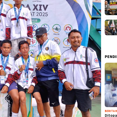
PENDI
BERITA H
Ditopa