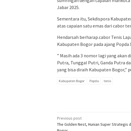
sumringah dengan capaian mahkota j
Jabar 2025.
Sementara itu, Sekdispora Kabupat
atas capaian satu emas dari cabor te
Hendarsah berharap.cabor Tenis Lap
Kabupaten Bogor pada ajang Popda X
” Masih ada 3 nomor lagi yang akan 
Putra, Tunggal Putri, Ganda Putra 
yang bisa diraih Kabupaten Bogor,” 
Kabupaten Bogor
Popda
tenis
Post
Previous post
The Golden Nest, Hunian Super Strategis d
navigation
Bogor