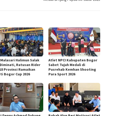
 Malasari Halimun Salak
Atlet NPCI Kabupaten Bogor
 Diminati, Ratusan Rider
Sabet Tujuh Medali di
 18 Provinsi Ramaikan
Pusrehab Kemhan Shooting
ti Bogor Cup 2026
Para Sport 2026
ri Denny Achmad Dukung
Babah Alun Beri Motivasi Atlet