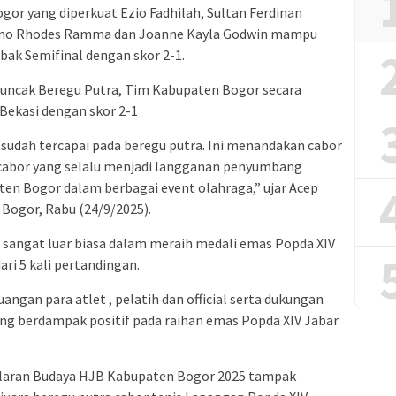
gor yang diperkuat Ezio Fadhilah, Sultan Ferdinan
vano Rhodes Ramma dan Joanne Kayla Godwin mampu
k Semifinal dengan skor 2-1.
uncak Beregu Putra, Tim Kabupaten Bogor secara
ekasi dengan skor 2-1
 sudah tercapai pada beregu putra. Ini menandakan cabor
 cabor yang selalu menjadi langganan penyumbang
en Bogor dalam berbagai event olahraga,” ujar Acep
 Bogor, Rabu (24/9/2025).
sangat luar biasa dalam meraih medali emas Popda XIV
ari 5 kali pertandingan.
angan para atlet , pelatih dan official serta dukungan
ang berdampak positif pada raihan emas Popda XIV Jabar
laran Budaya HJB Kabupaten Bogor 2025 tampak