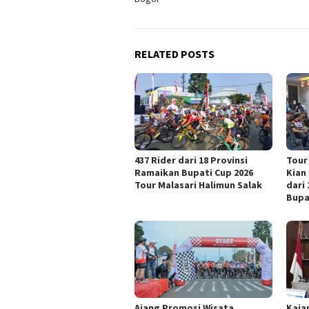
RELATED POSTS
437 Rider dari 18 Provinsi
Tour
Ramaikan Bupati Cup 2026
Kian
Tour Malasari Halimun Salak
dari
Bupa
Ajang Promosi Wisata,
Kaja