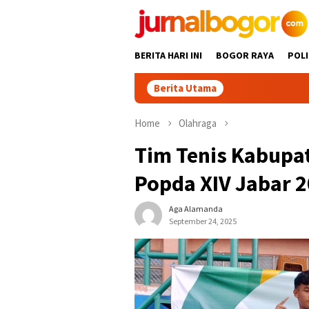
Skip
to
content
BERITA HARI INI
BOGOR RAYA
POLI
Berita Utama
Keren! Dua Desa
Home
Olahraga
Tim Tenis Kabupa
Popda XIV Jabar 
Aga Alamanda
September 24, 2025