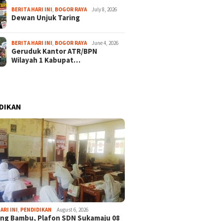
BERITA HARI INI
,
BOGOR RAYA
July 8, 2026
Dewan Unjuk Taring
BERITA HARI INI
,
BOGOR RAYA
June 4, 2026
Geruduk Kantor ATR/BPN
Wilayah 1 Kabupat…
DIKAN
ARI INI
,
PENDIDIKAN
August 6, 2026
ng Bambu, Plafon SDN Sukamaju 08