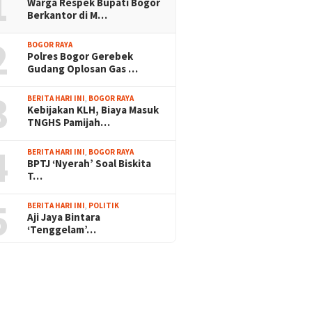
1
Warga Respek Bupati Bogor
Berkantor di M…
2
BOGOR RAYA
Polres Bogor Gerebek
Gudang Oplosan Gas …
3
BERITA HARI INI
,
BOGOR RAYA
Kebijakan KLH, Biaya Masuk
TNGHS Pamijah…
4
BERITA HARI INI
,
BOGOR RAYA
BPTJ ‘Nyerah’ Soal Biskita
T…
5
BERITA HARI INI
,
POLITIK
Aji Jaya Bintara
‘Tenggelam’…