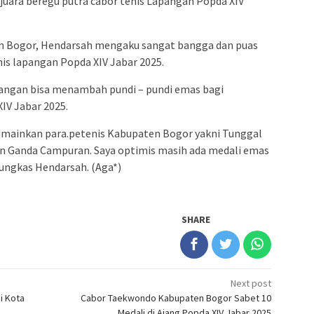
uara beregu putra cabor tenis Lapangan Popda XIV
en Bogor, Hendarsah mengaku sangat bangga dan puas
nis lapangan Popda XIV Jabar 2025.
angan bisa menambah pundi – pundi emas bagi
IV Jabar 2025.
dimainkan para.petenis Kabupaten Bogor yakni Tunggal
dan Ganda Campuran. Saya optimis masih ada medali emas
pungkas Hendarsah. (Aga*)
SHARE
Next post
i Kota
Cabor Taekwondo Kabupaten Bogor Sabet 10
Medali di Ajang Popda XIV Jabar 2025